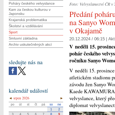
Foto: Velvyslanectví ČR v
Poháry českého velvyslance
Kam za českou kulturou v
Předání poháru
Japonsku
na Sanyo Wom
Krajanská problematika
Školství a vzdělávání
v Okajamě
Sport
Smluvní základna
20.12.2024 / 06:15 |
Akt
Archiv uskutečněných akcí
V neděli 15. prosin
pohár českého velvys
ročníku Sanyo Wome
sledujte nás na
V neděli 15. prosince
atletickém stadionu p
závodu žen Sanyo Wom
kalendář událostí
Kaede KAWAMURA byl
velvyslance, který př
◄
srpen 2026
►
diplomat velvyslanect
po
út
st
čt
pá
so
ne
1
2
3
4
5
6
7
8
9