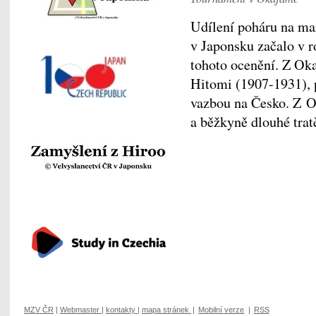
Udílení poháru na ma
v Japonsku začalo v ro
tohoto ocenění. Z Ok
Hitomi (1907-1931), 
vazbou na Česko. Z O
a běžkyně dlouhé tra
MZV ČR
|
Webmaster
|
kontakty
|
mapa stránek
|
Mobilní verze
|
RSS