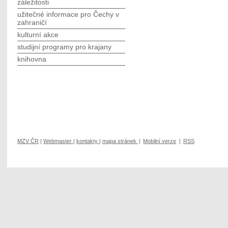
záležitosti
užitečné informace pro Čechy v
zahraničí
kulturní akce
studijní programy pro krajany
knihovna
MZV ČR
|
Webmaster
|
kontakty
|
mapa stránek
|
Mobilní verze
|
RSS