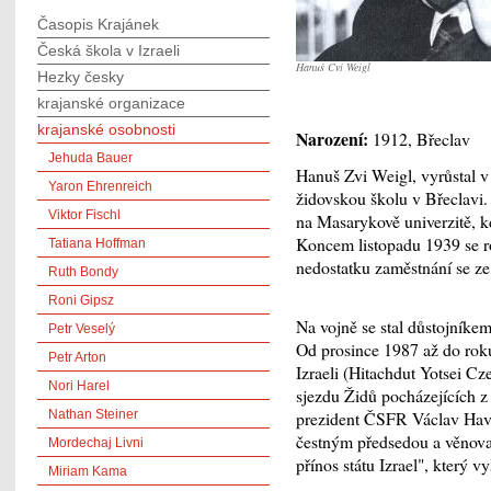
Časopis Krajánek
Česká škola v Izraeli
Hanuš Cvi Weigl
Hezky česky
krajanské organizace
krajanské osobnosti
Narození:
1912, Břeclav
Jehuda Bauer
Hanuš Zvi Weigl, vyrůstal v
Yaron Ehrenreich
židovskou školu v Břeclavi.
Viktor Fischl
na Masarykově univerzitě, k
Koncem listopadu 1939 se ro
Tatiana Hoffman
nedostatku zaměstnání se ze 
Ruth Bondy
Roni Gipsz
Na vojně se stal důstojníkem
Petr Veselý
Od prosince 1987 až do rok
Petr Arton
Izraeli (Hitachdut Yotsei C
Nori Harel
sjezdu Židů pocházejících z
Nathan Steiner
prezident ČSFR Václav Have
čestným předsedou a věnoval
Mordechaj Livni
přínos státu Izrael", který v
Miriam Kama