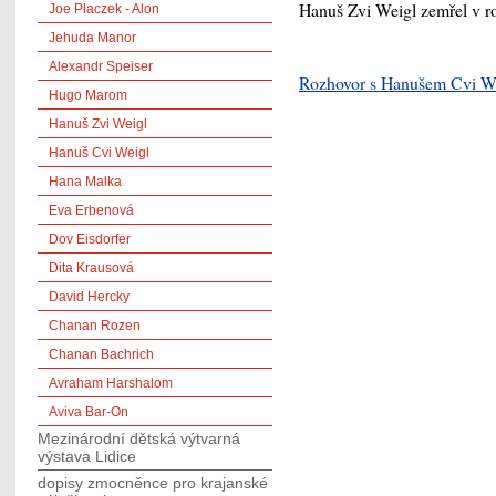
Hanuš Zvi Weigl zemřel v 
Joe Placzek - Alon
Jehuda Manor
Alexandr Speiser
Rozhovor s Hanušem Cvi 
Hugo Marom
Hanuš Zvi Weigl
Hanuš Cvi Weigl
Hana Malka
Eva Erbenová
Dov Eisdorfer
Dita Krausová
David Hercky
Chanan Rozen
Chanan Bachrich
Avraham Harshalom
Aviva Bar-On
Mezinárodní dětská výtvarná
výstava Lidice
dopisy zmocněnce pro krajanské