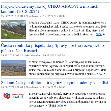
Projekt Udržitelný rozvoj CHKO ARAGVI a místních
komunit (2018-2024)
15.02.2023 / 09:04 |
Aktualizováno:
15.02.2023 / 10:06
Program Udržitelný rozvoj CHKO Aragvi je jedním z největších a
nejkomplexnějších projektů české rozvojové spolupráce od r. 2018.
Hlavním cílem programu v celkové výši 2,3 mil. Eur, který je od
července 2021 spolufinancován z prostředků rakouské…
více
►
Česká republika přispěla do přípravy nového rozvojového
plánu města Rustavi
29.11.2022 / 09:15 |
Aktualizováno:
29.11.2022 / 09:34
V rámci rozvojové spolupráce ČR a nástroje na sdílení české
expertízi v rámci Agendy 2030 experti z ČR vyhodnotili stávající
situaci městské zeleně v obci Rustavi a připravili doporučení, která
budou zohledněna při přípravě nového územního plánu…
více
►
Setkání českých diplomatů s gruzínskými studenty v Tbilisi
25.06.2021 / 10:44 |
Aktualizováno:
25.06.2021 / 14:50
Třicet gruzínských studentů, kterým byla udělena vysokoškolská
stipendia české vlády pro akademický rok 2021-2022, se setkalo s
velvyslancem Petrem Mikyskou a dalšími diplomaty 18. června na
velvyslanectví v Tbilisi.
více
►