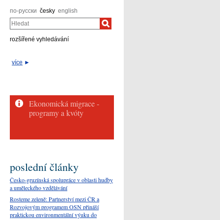
по-русски
česky
english
Hledat
rozšířené vyhledávání
více
►
poslední články
Česko-gruzínská spolupráce v oblasti hudby
a uměleckého vzdělávání
Rosteme zeleně: Partnerství mezi ČR a
Rozvojovým programem OSN přináší
praktickou environmentální výuku do