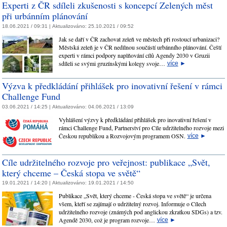
Experti z ČR sdíleli zkušenosti s koncepcí Zelených měst
při urbánním plánování
18.06.2021 / 09:31 |
Aktualizováno:
25.10.2021 / 09:52
Jak se daří v ČR zachovat zeleň ve městech při rostoucí urbanizaci?
Městská zeleň je v ČR nedílnou součástí urbánního plánování. Čeští
experti v rámci podpory naplňování cílů Agendy 2030 v Gruzii
sdíleli se svými gruzínskými kolegy svoje…
více
►
Výzva k předkládání přihlášek pro inovativní řešení v rámci
Challenge Fund
03.06.2021 / 14:25 |
Aktualizováno:
04.06.2021 / 13:09
Vyhlášení výzvy k předkládání přihlášek pro inovativní řešení v
rámci Challenge Fund, Partnerství pro Cíle udržitelného rozvoje mezi
Českou republikou a Rozvojovým programem OSN.
více
►
Cíle udržitelného rozvoje pro veřejnost: publikace „Svět,
který chceme – Česká stopa ve světě“
19.01.2021 / 14:20 |
Aktualizováno:
19.01.2021 / 14:50
Publikace „Svět, který chceme - Česká stopa ve světě“ je určena
všem, kteří se zajímají o udržitelný rozvoj. Informuje o Cílech
udržitelného rozvoje (známých pod anglickou zkratkou SDGs) a tzv.
Agendě 2030, což je program rozvoje…
více
►