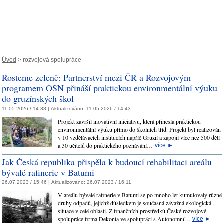
Úvod
> rozvojová spolupráce
Rosteme zeleně: Partnerství mezi ČR a Rozvojovým
programem OSN přináší praktickou environmentální výuku
do gruzínských škol
11.05.2026 / 14:38 |
Aktualizováno:
11.05.2026 / 14:43
Projekt završil inovativní iniciativu, která přinesla praktickou
environmentální výuku přímo do školních tříd. Projekt byl realizován
v 10 vzdělávacích institucích napříč Gruzií a zapojil více než 500 dětí
a 30 učitelů do praktického poznávání…
více
►
Jak Česká republika přispěla k budoucí rehabilitaci areálu
bývalé rafinerie v Batumi
26.07.2023 / 15:46 |
Aktualizováno:
26.07.2023 / 16:11
V areálu bývalé rafinerie v Batumi se po mnoho let kumulovaly různé
druhy odpadů, jejichž důsledkem je současná závažná ekologická
situace v celé oblasti. Z finančních prostředků České rozvojové
spolupráce firma Dekonta ve spolupráci s Autonomní…
více
►