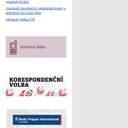
gruzínských škol
Gruzínské stavebnictví: strukturální trendy a
příležitosti pro české firmy
Občanský průkaz ČR
nouzová linka