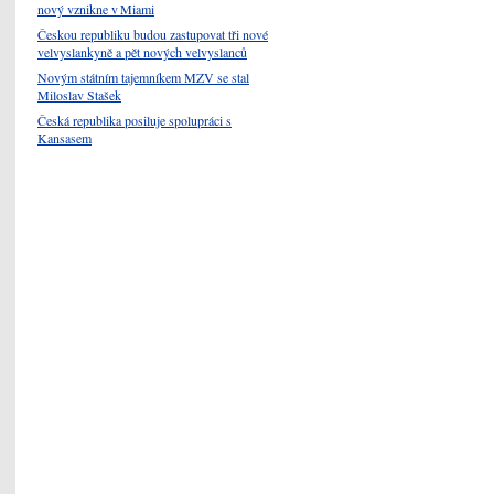
nový vznikne v Miami
Českou republiku budou zastupovat tři nové
velvyslankyně a pět nových velvyslanců
Novým státním tajemníkem MZV se stal
Miloslav Stašek
Česká republika posiluje spolupráci s
Kansasem