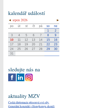
kalendář událostí
◄
srpen 2026
►
po
út
st
čt
pá
so
ne
1
2
3
4
5
6
7
8
9
10
11
12
13
14
15
16
17
18
19
20
21
22
23
24
25
26
27
28
29
30
31
sledujte nás na
aktuality MZV
Česká diplomacie přesouvá své síly.
Generální konzulát v Hongkongu skončí,