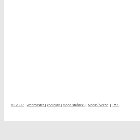
MZV ČR
|
Webmaster
|
kontakty
|
mapa stránek
|
Mobilní verze
|
RSS