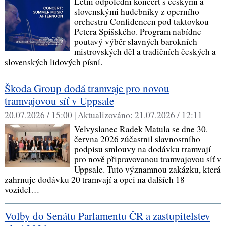
Letní odpolední koncert s českými a
slovenskými hudebníky z operního
orchestru Confidencen pod taktovkou
Petera Spišského. Program nabídne
poutavý výběr slavných barokních
mistrovských děl a tradičních českých a
slovenských lidových písní.
Škoda Group dodá tramvaje pro novou
tramvajovou síť v Uppsale
20.07.2026 / 15:00 |
Aktualizováno:
21.07.2026 / 12:11
Velvyslanec Radek Matula se dne 30.
června 2026 zúčastnil slavnostního
podpisu smlouvy na dodávku tramvají
pro nově připravovanou tramvajovou síť v
Uppsale. Tuto významnou zakázku, která
zahrnuje dodávku 20 tramvají a opci na dalších 18
vozidel…
Volby do Senátu Parlamentu ČR a zastupitelstev