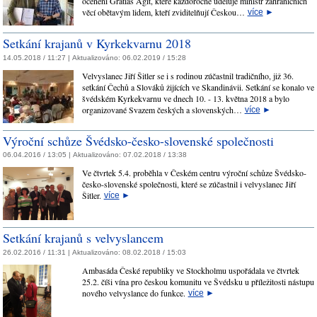
ocenění Gratias Agit, které každoročně uděluje ministr zahraničních
věcí obětavým lidem, kteří zviditelňují Českou…
více
►
Setkání krajanů v Kyrkekvarnu 2018
14.05.2018 / 11:27 |
Aktualizováno:
06.02.2019 / 15:28
Velvyslanec Jiří Šitler se i s rodinou zúčastnil tradičního, již 36.
setkání Čechů a Slováků žijících ve Skandinávii. Setkání se konalo ve
švédském Kyrkekvarnu ve dnech 10. - 13. května 2018 a bylo
organizované Svazem českých a slovenských…
více
►
Výroční schůze Švédsko-česko-slovenské společnosti
06.04.2016 / 13:05 |
Aktualizováno:
07.02.2018 / 13:38
Ve čtvrtek 5.4. proběhla v Českém centru výroční schůze Švédsko-
česko-slovenské společnosti, které se zúčastnil i velvyslanec Jiří
Šitler.
více
►
Setkání krajanů s velvyslancem
26.02.2016 / 11:31 |
Aktualizováno:
08.02.2018 / 15:03
Ambasáda České republiky ve Stockholmu uspořádala ve čtvrtek
25.2. číši vína pro českou komunitu ve Švédsku u příležitosti nástupu
nového velvyslance do funkce.
více
►