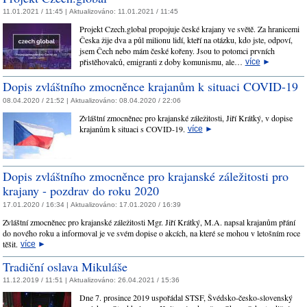
11.01.2021 / 11:45 |
Aktualizováno:
11.01.2021 / 11:45
Projekt Czech.global propojuje české krajany ve světě. Za hranicemi
Česka žije dva a půl milionu lidí, kteří na otázku, kdo jste, odpoví,
jsem Čech nebo mám české kořeny. Jsou to potomci prvních
přistěhovalců, emigranti z doby komunismu, ale…
více
►
Dopis zvláštního zmocněnce krajanům k situaci COVID-19
08.04.2020 / 21:52 |
Aktualizováno:
08.04.2020 / 22:06
Zvláštní zmocněnec pro krajanské záležitosti, Jiří Krátký, v dopise
krajanům k situaci s COVID-19.
více
►
Dopis zvláštního zmocněnce pro krajanské záležitosti pro
krajany - pozdrav do roku 2020
17.01.2020 / 16:34 |
Aktualizováno:
17.01.2020 / 16:39
Zvláštní zmocněnec pro krajanské záležitosti Mgr. Jiří Krátký, M.A. napsal krajanům přání
do nového roku a informoval je ve svém dopise o akcích, na které se mohou v letošním roce
těšit.
více
►
Tradiční oslava Mikuláše
11.12.2019 / 11:51 |
Aktualizováno:
26.04.2021 / 15:36
Dne 7. prosince 2019 uspořádal STSF, Švédsko-česko-slovenský