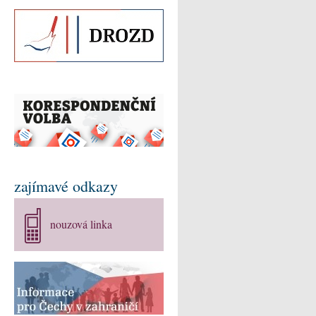
zajímavé odkazy
nouzová linka