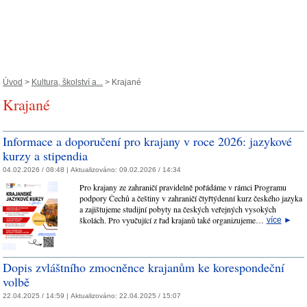
Úvod
>
Kultura, školství a...
> Krajané
Krajané
Informace a doporučení pro krajany v roce 2026: jazykové
kurzy a stipendia
04.02.2026 / 08:48 |
Aktualizováno:
09.02.2026 / 14:34
Pro krajany ze zahraničí pravidelně pořádáme v rámci Programu
podpory Čechů a češtiny v zahraničí čtyřtýdenní kurz českého jazyka
a zajištujeme studijní pobyty na českých veřejných vysokých
školách. Pro vyučující z řad krajanů také organizujeme…
více
►
Dopis zvláštního zmocněnce krajanům ke korespondeční
volbě
22.04.2025 / 14:59 |
Aktualizováno:
22.04.2025 / 15:07