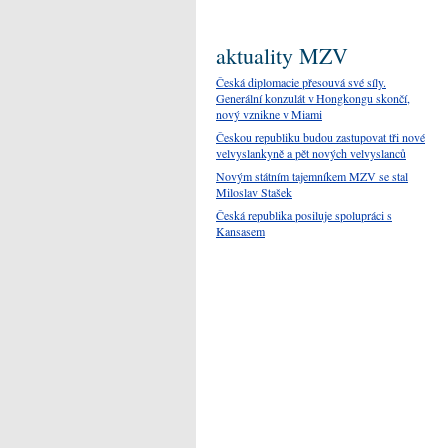
aktuality MZV
Česká diplomacie přesouvá své síly.
Generální konzulát v Hongkongu skončí,
nový vznikne v Miami
Českou republiku budou zastupovat tři nové
velvyslankyně a pět nových velvyslanců
Novým státním tajemníkem MZV se stal
Miloslav Stašek
Česká republika posiluje spolupráci s
Kansasem