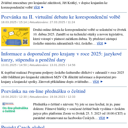
Zvláštní zmocněnec pro krajanské záležitosti, Jiří Krátký, v dopise krajanům ke
korenspondenční volbě
více
►
Pozvánka na II. virtuální debatu ke korespondenční volbě
18.03.2025 / 15:14 |
Aktualizováno:
27.03.2025 / 11:24
Druhá online debata ke korespondenční volbě se uskuteční ve čtvrtek
10. dubna 2025. Zaměří se na technické otázky a novou legislativu,
která vstoupí v platnost začátkem dubna. Ty představí zástupci
českého ministra zahraničních věcí, českého…
více
►
Informace a doporučení pro krajany v roce 2025: jazykové
kurzy, stipendia a peněžní dary
13.01.2025 / 14:50 |
Aktualizováno:
13.01.2025 / 14:56
K úspěšné realizaci Programu podpory českého kulturního dědictví v zahraničí v roce 2025
sdílí Oddělení pro krajanské záležitosti MZV ČR důležité informace a doporučení pro
krajany a krajanské spolky. Zároveň přikládáme dopis zvláštního…
více
►
Pozvánka na on-line přednášku o češtině
19.04.2023 / 12:30 |
Aktualizováno:
19.04.2023 / 12:33
Přednáška o češtině s názvem: Vy jste se zase kochal, že jo, pane
doktore. Filmové hlášky v současné češtině bude vysílána v českém
jazyce přes platformu Zoom ve čtvrtek 25. 5. 2023 od 18:00 (CET) a
paralelně streamovaná na facebooku Českých…
více
►
Projekt Czech.global