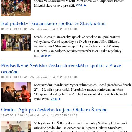
spolek ve Stockholmu v Kulturním domě ve Skarpnäcku tradiční
Mikulášskou oslavu pro děti.
více
►
Bál přátelství krajanského spolku ve Stockholmu
05.02.2019 / 16:01 |
Aktualizováno:
14.02.2020 / 12:38
Švédsko-česko-slovenský spolek ve Stockholmu pod záštitou
velvyslance České republiky ve Švédsku pana Jiřího Šitlera a
velvyslankyně Slovenské republiky ve Švédsku paní Martiny
Balunové a za podpory Ministerstva zahraničí České republiky
a…
více
►
Předsedkyně Švédsko-česko-slovenského spolku v Praze
oceněna
03.10.2018 / 16:41 |
Aktualizováno:
14.02.2020 / 12:38
Mezinárodní koordinační výbor zahraničních Čechů pořádal ve dnech
27. - 28. září v prostorách Národního muzea konferenci na téma
"Krajané v době globalizace", které se zúčastnilo na 90 hostů ze 14
zemí světa.
více
►
Gratias Agit pro českého krajana Otakara Štorcha
11.07.2018 / 10:46 |
Aktualizováno:
14.02.2020 / 12:37
Velvyslanec Jiří Šitler v doprovodu konzulky Světlany Doboszová
oficiálně předal dne 10. července 2018 panu Otakaru Štorchovi