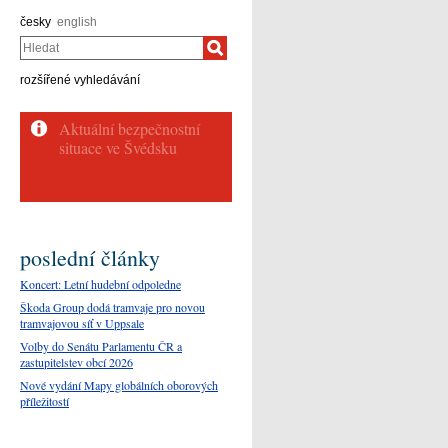
česky
english
Hledat
rozšířené vyhledávání
poslední články
Koncert: Letní hudební odpoledne
Škoda Group dodá tramvaje pro novou
tramvajovou síť v Uppsale
Volby do Senátu Parlamentu ČR a
zastupitelstev obcí 2026
Nové vydání Mapy globálních oborových
příležitostí