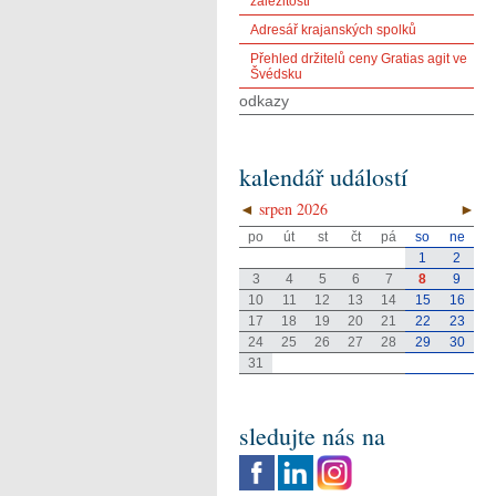
záležitosti
Adresář krajanských spolků
Přehled držitelů ceny Gratias agit ve
Švédsku
odkazy
kalendář událostí
◄
srpen 2026
►
po
út
st
čt
pá
so
ne
1
2
3
4
5
6
7
8
9
10
11
12
13
14
15
16
17
18
19
20
21
22
23
24
25
26
27
28
29
30
31
sledujte nás na