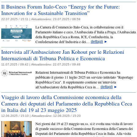
Il Business Forum Italo-Ceco “Energy for the Future:
Innovation for a Sustainable Transition”
22.07.2025 / 15:11 |
Aktualizováno:
23.07.2025 / 08:59
La Camera di Commercio Italo-Ceca, in collaborazione con il
Parlamento italiano e ceco, l'Ambasciata d’Italia a Praga, l’Ambasciata
della Repubblica Ceca a Roma, ICE, Confindustria, la
Confederazione dell’Industria e dei…
dettagli
►
Intervista all’Ambasciatore Jan Kohout per le Relazioni
Internazionali di Tribuna Politica e Economica
11.07.2025 / 09:42 |
Aktualizováno:
22.07.2025 / 09:48
Relazioni Internazionali di Tribuna Politica e Economica ha
pubblicato il giorno 11 luglio 2025 un servizio intitolato "Reportage
Repubblica Ceca". ll supplemento contiene un’intervista
all’Ambasciatore della Repubblica Ceca in…
dettagli
►
Viaggio di lavoro della Commissione economica della
Camera dei deputati del Parlamento della Repubblica Ceca
in Italia dal 19 al 23 maggio 2025
12.06.2025 / 15:10 |
Aktualizováno:
12.06.2025 / 15:20
Nei giorni dal 19 al 23 maggio uu.ss. si è svolta una visita di lavoro
di grande successo della Commissione Economica della Camera dei
Deputati del Parlamento della Repubblica Ceca in Italia. Alla visita