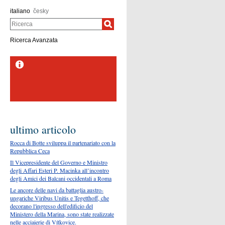
italiano
česky
Ricerca
Ricerca Avanzata
STYL KABO - 21.–23.
8. 2026 Brno - La fiera
B2B più importante per
la moda e le...
ultimo articolo
Rocca di Botte sviluppa il partenariato con la
Repubblica Ceca
Il Vicepresidente del Governo e Ministro
degli Affari Esteri P. Macinka all’incontro
degli Amici dei Balcani occidentali a Roma
Le ancore delle navi da battaglia austro-
ungariche Viribus Unitis e Tegetthoff, che
decorano l'ingresso dell'edificio del
Ministero della Marina, sono state realizzate
nelle acciaierie di Vítkovice.