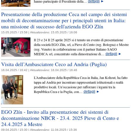
hanno partecipato il Presidente della…
dettagli
►
Presentazione della produzione Ceca nel campo dei sistemi
mobili di decontaminazione per i principali utenti in Italia:
una missione di successo dell'azienda EGO Zlín
15.05.2025 / 15:58 |
Aktualizováno:
15.05.2025 / 16:06
Il 23 e 24 Il 25 aprile 2025 si è tenuto un evento di presentazione
della società EGO Zlín, srl, a Pieve di Cento (reg. Bologna) e Mestre
(reg. Veneto) in collaborazione con il partner Italiano SAGO
MEDICA srl, concentrato sulla dimostrazione di…
dettagli
►
Visita dell’Ambasciatore Ceco ad Andria (Puglia)
16.04.2025 / 16:42 |
Aktualizováno:
16.04.2025 / 16:46
L’Ambasciatore della Repubblica Ceca in Italia, Jan Kohout, ha fatto
tappa ad Andria per incontrare rappresentanti istituzionali e realtà
produttive locali. Un’occasione per rafforzare i legami tra la
Repubblica Ceca e la Puglia, con…
dettagli
►
EGO Zlín - Invito alla presentazione dei sistemi di
decontaminazione NBCR - 23.4. 2025 Pieve di Cento e
24.4.2025 a Mestre
09.04.2025 / 15:30 |
Aktualizováno:
11.04.2025 / 15:36