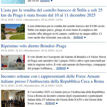
ore 10:30.
dettagli
►
L'asta per la vendita del castello barocco di Štiřín a soli 25
km da Praga è stata fissata dal 10 al 11 dicembre 2025
25.11.2025 / 13:31 |
Aktualizováno:
25.11.2025 / 13:54
L'asta elettronica per la vendita del castello barocco del XVIII secolo
Štiřín con ampio parco, giunge al sesto turno.Il complesso del
castello offre alloggio in 64 camere, suddivise in cinque edifici. Ci
sono anche due ristoranti, una sala da…
dettagli
►
Ripristino volo diretto Brindisi–Praga
18.11.2025 / 11:12 |
Aktualizováno:
18.11.2025 / 11:14
Il volo diretto tra l’Aeroporto del Salento di Brindisi e il Václav Havel
di Praga sarà operativo dal 3 giugno 2026 e attivo ogni mercoledì per
tutta la stagione estiva. Il volo sarà operato da Eurowings, compagnia
del gruppo Lufthansa,…
dettagli
►
Incontro solenne con i rappresentanti delle Forze Armate
italiane presso l’Ambasciata della Repubblica Ceca a Roma
05.11.2025 / 11:58 |
Aktualizováno:
06.11.2025 / 12:03
Il 3 novembre 2025 si è tenuto presso l’Ambasciata della Repubblica
Ceca a Roma un incontro solenne degli organizzatori e partecipanti
italiani della 25ª edizione dei Giorni della NATO e dei Giorni delle
Forze Aeree…
dettagli
►