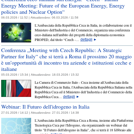
Energy Meeting: Future of the European Energy, Energy
policies and Nuclear Option“
06.03.2026 / 11:52 |
Aktualizováno:
06.03.2026 / 11:58
L'Ambasciata della Repubblica Ceca in Italia, in collaborazione con il
Ministero dell'Industria e del Commercio, organizza una conferenza
ceco-italiana nell'ambito dei progetti della diplomazia economica
PROPED, dal titolo “Czech -…
dettagli
►
Conferenza „Meeting with Czech Republic: A Strategic
Partner for Italy“ che si terrà a Roma il prossimo 20 maggio
è un’opportunità di incontro tra aziende e istituzioni ceche e
italiane
05.03.2026 / 15:34 |
Aktualizováno:
18.03.2026 / 15:32
La Camera di Commercio Italo - Ceca insieme all’Ambasciata della
Repubblica Ceca in Italia, l’Ambasciata della Repubblica Italiana nella
Repubblica Ceca ed il Ministero dell’Industria e del Commercio della
Repubblica Ceca…
dettagli
►
Webinar: Il Futuro dell'idrogeno in Italia
27.01.2026 / 14:12 |
Aktualizováno:
27.01.2026 / 14:38
L'Ambasciata della Repubblica Ceca a Roma, insieme alla Piattaforma
Tecnologica Ceca per l'Idrogeno, sta organizzando un webinar dal
titolo "Il Futuro dell'idrogeno in Italia", che si terrà il 18 febbraio alle