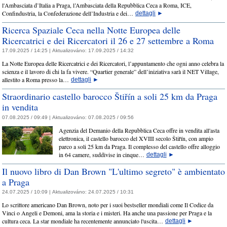
l'Ambasciata d’Italia a Praga, l’Ambasciata della Repubblica Ceca a Roma, ICE,
Confindustria, la Confederazione dell’Industria e dei…
dettagli
►
Ricerca Spaziale Ceca nella Notte Europea delle
Ricercatrici e dei Ricercatori il 26 e 27 settembre a Roma
17.09.2025 / 14:25 |
Aktualizováno:
17.09.2025 / 14:32
La Notte Europea delle Ricercatrici e dei Ricercatori, l’appuntamento che ogni anno celebra la
scienza e il lavoro di chi la fa vivere. “Quartier generale” dell’iniziativa sarà il NET Village,
allestito a Roma presso la…
dettagli
►
Straordinario castello barocco Štiřín a soli 25 km da Praga
in vendita
07.08.2025 / 09:49 |
Aktualizováno:
07.08.2025 / 09:56
Agenzia del Demanio della Repubblica Ceca offre in vendita all'asta
elettronica, il castello barocco del XVIII secolo Štiřín, con ampio
parco a soli 25 km da Praga. Il complesso del castello offre alloggio
in 64 camere, suddivise in cinque…
dettagli
►
Il nuovo libro di Dan Brown "L'ultimo segreto" è ambientato
a Praga
24.07.2025 / 10:09 |
Aktualizováno:
24.07.2025 / 10:31
Lo scrittore americano Dan Brown, noto per i suoi bestseller mondiali come Il Codice da
Vinci o Angeli e Demoni, ama la storia e i misteri. Ha anche una passione per Praga e la
cultura ceca. La star mondiale ha recentemente annunciato l'uscita…
dettagli
►