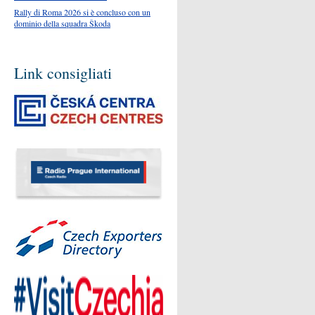
Rally di Roma 2026 si è concluso con un
dominio della squadra Škoda
Link consigliati