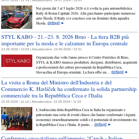
14.07.2026 / 12:59 |
Aktualizováno:
14.07.2026 / 13:05
Nei giorni dal 3 al 5 luglio 2026 si è svolta la gara automobilistica
Rally di Roma Capitale 2026. Alla gara hanno partecipato numerose
auto Škoda. Il Rally si è concluso con un dominio della aquadra
Škoda.
dettagli
►
STYL KABO - 21.–23. 8. 2026 Brno - La fiera B2B più
importante per la moda e le calzature in Europa centrale
23.06.2026 / 13:04 |
Aktualizováno:
24.06.2026 / 15:51
Organizzata due volte l'anno presso il Centro Fieristico di Brno,
STYL & KABO riunisce produttori, designer, distributori, acquirenti
e professionisti del settore provenienti da Repubblica Ceca,
Slovacchia ed Europa orientale. La fiera offre un…
dettagli
►
La visita a Roma del Ministro dell'Industria e del
Commercio K. Havlíček ha confermato la solida partnership
commerciale tra la Repubblica Ceca e l'Italia
22.05.2026 / 11:14 |
Aktualizováno:
22.05.2026 / 11:20
L'Ambasciata della Repubblica Ceca in Italia ha organizzato e
patrocinato una serie di eventi chiave che hanno confermato i legami
economici straordinariamente solidi e il potenziale di investimento tra
la Repubblica Ceca e l'Italia. Il punto…
dettagli
►
Conferenza ceco-italiana sull'energia: “Czech - Italian