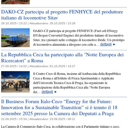
DAKO-CZ partecipa al progetto FENHYCE del produttore
italiano di locomotive Sitav
29.10.2025 / 15:22 |
Aktualizováno:
29.10.2025 / 15:26
DAKO-CZ partecipa al progetto FENHYCE (Fuel cell ENergy
HYdrogen Converted Engine) del produttore italiano di locomotive
Sitav, tra i pionieri nello sviluppo di locomotive ibride. Un prototipo
di locomotiva alimentata a idrogeno con celle a…
dettagli
►
La Repubblica Ceca ha partecipato alla "Notte Europea dei
Ricercatori" a Roma
27.09.2025 / 14:02 |
Aktualizováno:
01.10.2025 / 14:27
Il Centro Ceco di Roma, insieme all'Ambasciata della Repubblica
Ceca a Roma e all'Istituto di Fisica Sperimentale e Applicata
dell'Università Tecnica Ceca di Praga, ha organizzato la
partecipazione della Repubblica Ceca alla "Notte Europea
dei…
dettagli
►
Il Business Forum Italo-Ceco “Energy for the Future:
Innovation for a Sustainable Transition” si è tenuto il 18
settembre 2025 presso la Camera dei Deputati a Praga
22.09.2025 / 15:54 |
Aktualizováno:
23.09.2025 / 09:11
La Camera di Commercio Italo-Ceca, in collaborazione con il Parlamento italiano e ceco,