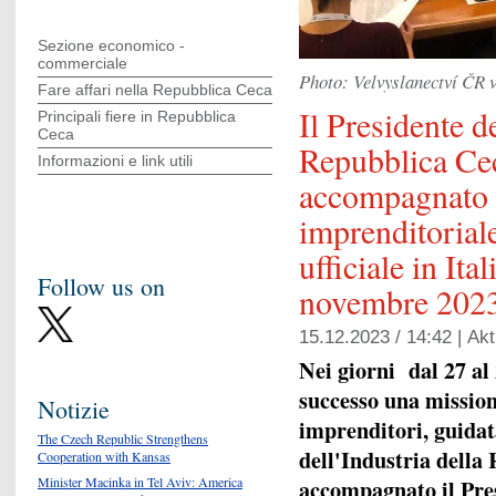
Sezione economico -
commerciale
Photo: Velvyslanectví ČR 
Fare affari nella Repubblica Ceca
Il Presidente d
Principali fiere in Repubblica
Ceca
Repubblica Cec
Informazioni e link utili
accompagnato 
imprenditoriale
ufficiale in Ita
Follow us on
novembre 2023
15.12.2023 / 14:42 |
Akt
Nei giorni dal 27 al
successo una missione
Notizie
imprenditori, guidat
The Czech Republic Strengthens
dell'Industria della
Cooperation with Kansas
Minister Macinka in Tel Aviv: America
accompagnato il Pre