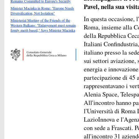
Remains Committed to Europe's Security
Pavel, nella sua visi
Minister Macinka in Rome: "Europe Needs
Diversification, Not Isolation"
In questa occasione, 
Ministerial Meeting of the Friends of the
Western Balkans: "Enlargement must remain
Roma, insieme alla Co
firmly merit-based," Says Minister Macinka
della Repubblica Ceca
Italiani Confindustri
italiano presso la sed
sui settori aviazione, 
energia e innovazione.
partecipazione di 45 a
rappresentavano i vert
Alenia Space, Telespa
All'incontro hanno pa
l'Università di Roma L
LazioInnova e l'Agenz
con sede a Frascati. 
all'incontro 31 azien