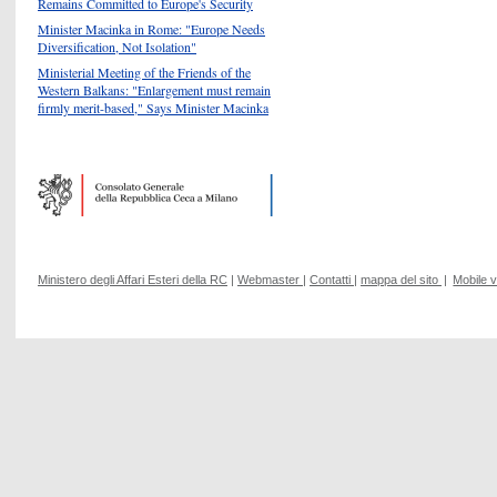
Remains Committed to Europe's Security
Minister Macinka in Rome: "Europe Needs
Diversification, Not Isolation"
Ministerial Meeting of the Friends of the
Western Balkans: "Enlargement must remain
firmly merit-based," Says Minister Macinka
Ministero degli Affari Esteri della RC
|
Webmaster
|
Contatti
|
mappa del sito
|
Mobile 