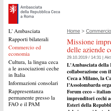
L' Ambasciata
Home
>
Commercio
Rapporti bilaterali
Missione impre
Commercio ed
delle aziende c
economia
29.10.2019 / 14:31 |
Akt
Cultura, la lingua ceca
L'Ambasciata della R
a le associazioni ceche
collaborazione con i
in Italia
Ceca a Milano, la 
Informazioni consolari
l’Assolombarda organ
Rappresentanza
Forum ceco – italia
permanente presso la
imprenditori cechi a
FAO e il PAM
Esteri della Repubbl