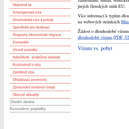
Objednat se
jiných členských států EU.
Schengenská víza
Více informací k typům dlo
Dlouhodobá víza a pobyty
na webových stránkách
Mini
Specifické pro destinaci
Žádost o dlouhodobé vízum 
Programy ekonomické migrace
dlouhodobé vízum
(PDF, 5
Formuláře
Vízum vs. pobyt
Vízové poplatky
Náležitosti - podpůrné doklady
Rozhodnutí o vízu
Zamítnutí víza
Ohlašovací povinnost
Zpracování osobních údajů
Obecné aktuality
Úřední deska
Konzulární poplatky