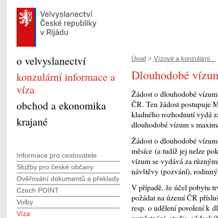
o velvyslanectví
Úvod
>
Vízové a konzulární...
Dlouhodobé vízu
konzulární informace a
víza
Žádost o dlouhodobé vízum 
obchod a ekonomika
ČR. Ten žádost postupuje Mi
kladného rozhodnutí vydá za
krajané
dlouhodobé vízum s maximál
Žádost o dlouhodobé vízum 
měsíce (a tudíž jej nelze 
Informace pro cestovatele
vízum se vydává za různými
Služby pro české občany
návštěvy (pozvání), rodin
Ověřování dokumentů a překlady
V případě, že účel pobytu t
Czech POINT
požádat na území ČR přísluš
Volby
resp. o udělení povolení k 
Víza
zaměstnání, studia, vědecké