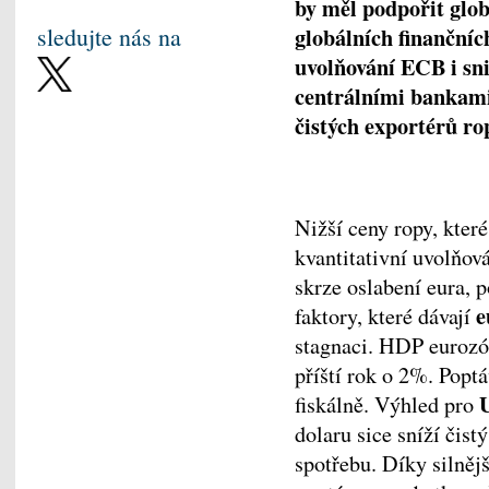
by měl podpořit glob
sledujte nás na
globálních finanční
uvolňování ECB i sn
centrálními bankami
čistých exportérů ro
Nižší ceny ropy, které
kvantitativní uvolňov
skrze oslabení eura,
e
faktory, které dávají
stagnaci. HDP eurozó
příští rok o 2%. Pop
fiskálně. Výhled pro
dolaru sice sníží čist
spotřebu. Díky silněj