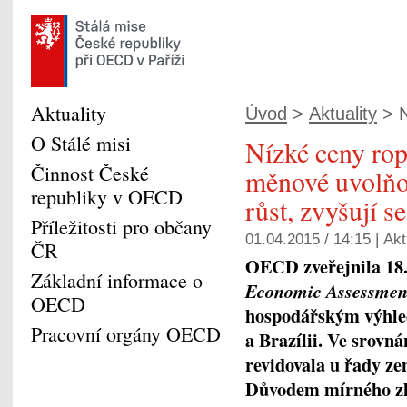
Aktuality
Úvod
>
Aktuality
> N
O Stálé misi
Nízké ceny rop
Činnost České
měnové uvolňov
republiky v OECD
růst, zvyšují s
Příležitosti pro občany
01.04.2015 / 14:15 |
Akt
ČR
OECD zveřejnila 18.
Základní informace o
Economic Assessmen
OECD
hospodářským výhled
Pracovní orgány OECD
a Brazílii. Ve srovn
revidovala u řady z
Důvodem mírného zle