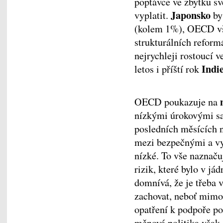
poptávce ve zbytku sv
Japonsko
vyplatit.
by
(kolem 1%), OECD vš
strukturálních refor
nejrychleji rostoucí 
Indi
letos i příští rok
OECD poukazuje na
nízkými úrokovými sa
posledních měsících 
mezi bezpečnými a vys
nízké. To vše naznaču
rizik, které bylo v j
domnívá, že je třeba
zachovat, neboť mimo
opatření k podpoře p
měnová politika však 