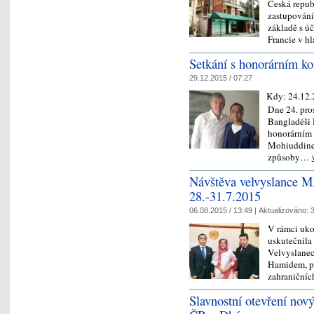
Česká republ
zastupování
základě s ú
Francie v 
Setkání s honorárním k
29.12.2015 / 07:27
Kdy:
24.12.
Dne 24. pro
Bangladéši M
honorárním
Mohiuddine
způsoby…
Návštěva velvyslance M
28.-31.7.2015
06.08.2015 / 13:49 |
Aktualizováno:
3
V rámci uko
uskutečnila
Velvyslanec
Hamidem, p
zahraniční
Slavnostní otevření nov