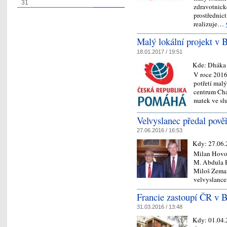
31
zdravotnické
prostřednic
realizuje…
Malý lokální projekt v B
18.01.2017 / 19:51
Kde:
Dháka
V roce 2016
potřetí malý
centrum Chal
matek ve 
Velvyslanec předal pověř
27.06.2016 / 16:53
Kdy:
27.06.
Milan Hovor
M. Abdula H
Miloš Zema
velvyslanc
Francie zastoupí ČR v B
31.03.2016 / 13:48
Kdy:
01.04.