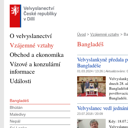
O velvyslanectví
Úvod
>
Vzájemné vztahy
> Ba
Bangladéš
Vzájemné vztahy
Obchod a ekonomika
Velvyslankyně předala po
Vízové a konzulární
Bangladéše
informace
01.03.2024 / 13:26 |
Aktualizováno:
0
Velvyslanky
Události
dnech 28. až
Bangladéšsk
pověřovacíc
Bangladéši
Bangladéš
Velvyslanec vedl jednán
Bhútán
23.07.2018 / 20:09
Maledivy
Kdy:
18.07.
Nepál
Velvyslanec