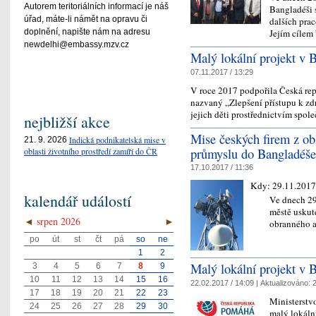
Autorem teritoriálních informací je náš
Bangladéši 
úřad, máte-li námět na opravu či
dalších pra
doplnění, napište nám na adresu
Jejím cílem
newdelhi@embassy.mzv.cz
Malý lokální projekt v B
07.11.2017 / 13:29
V roce 2017 podpořila Česká rep
nazvaný „Zlepšení přístupu k zdr
jejich děti prostřednictvím sp
nejbližší akce
Mise českých firem z ob
Indická podnikatelská mise v
21. 9. 2026
průmyslu do Bangladéše
oblasti životního prostředí zamíří do ČR
17.10.2017 / 11:36
Kdy:
29.11.2017
kalendář událostí
Ve dnech 29
městě uskut
◄
srpen 2026
►
obranného a
po
út
st
čt
pá
so
ne
1
2
Malý lokální projekt v B
3
4
5
6
7
8
9
10
11
12
13
14
15
16
22.02.2017 / 14:09 |
Aktualizováno:
2
17
18
19
20
21
22
23
Ministerstv
24
25
26
27
28
29
30
malý lokáln