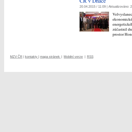
ČR v Dháce
20.04.2015 / 11:09 |
Aktualizováno:
2
Velvyslanec 
ekonomické 
energetické
zúčastnil d
prostor Ho
MZV ČR
|
kontakty
|
mapa stránek
|
Mobilní verze
|
RSS