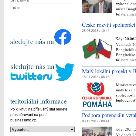
Srí Lanka
vykonal dne
Indie
města Bangl
bilateráln
Česko rozvíjí spoluprác
25.06.2018 / 10:44
Kdy:
20.06.
Ve dnech 20
Bangladéši 
Bangladéše.
bilaterální
Malý lokální projekt v B
18.01.2018 / 08:16
Ministerstv
malý lokáln
společnosti 
teritoriální informace
budoucnost
Po kliknutí na příslušný stát budete
Podpora potenciálu vzt
přesměrováni na portál
businessinfo.cz.
03.12.2017 / 08:41
Kdy:
28.11.
Ve dnech 28