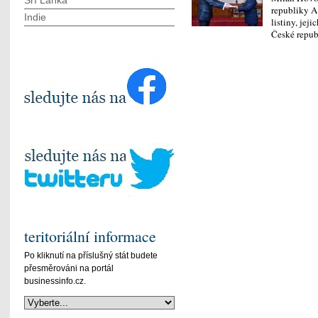
Srí Lanka
republiky 
Indie
listiny, jej
České repu
teritoriální informace
Po kliknutí na příslušný stát budete
přesměrováni na portál
businessinfo.cz.