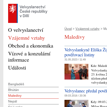
O velvyslanectví
Úvod
>
Vzájemné vztahy
> Ma
Maledivy
Vzájemné vztahy
Obchod a ekonomika
Velvyslankyně Eliška Ži
Vízové a konzulární
pověřovací listiny
informace
31.05.2023 / 11:49
Kde:
Maled
Události
Velvyslanky
23. května 
účelem před
velvyslank
Bangladéš
Velvyslanec předal pově
Bhútán
Maledivy
09.03.2016 / 20:36
Nepál
Kdy:
09.03.
Milan Hovor