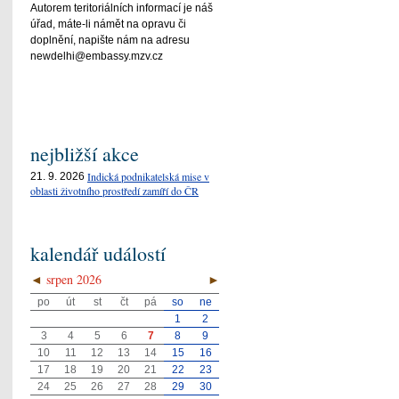
Autorem teritoriálních informací je náš
úřad, máte-li námět na opravu či
doplnění, napište nám na adresu
newdelhi@embassy.mzv.cz
nejbližší akce
Indická podnikatelská mise v
21. 9. 2026
oblasti životního prostředí zamíří do ČR
kalendář událostí
◄
srpen 2026
►
po
út
st
čt
pá
so
ne
1
2
3
4
5
6
7
8
9
10
11
12
13
14
15
16
17
18
19
20
21
22
23
24
25
26
27
28
29
30