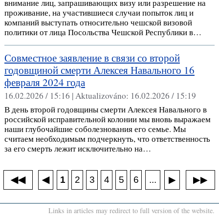
внимание лиц, запрашивающих визу или разрешение на
проживание, на участившиеся случаи попыток лиц и
компаний выступать относительно чешской визовой
политики от лица Посольства Чешской Республики в…
Совместное заявление в связи со второй
годовщиной смерти Алексея Навального 16
февраля 2024 года
16.02.2026 / 15:16 |
Aktualizováno:
16.02.2026 / 15:19
В день второй годовщины смерти Алексея Навального в
российской исправительной колонии мы вновь выражаем
наши глубочайшие соболезнования его семье. Мы
считаем необходимым подчеркнуть, что ответственность
за его смерть лежит исключительно на…
◀◀
▶▶
◀
...
1
2
3
4
5
6
▶
Links in articles may redirect to full version of the website.