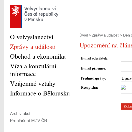
O velvyslanectví
Úvod
>
Zprávy a události
> Den p
Upozornění na člán
Zprávy a události
Obchod a ekonomika
E-mail odesílatele
:
Víza a konzulární
E-mail příjemce
:
informace
Předmět zprávy
:
Vzájemné vztahy
Recaptcha
:
Informace o Bělorusku
Archiv akcí
Prohlášení MZV ČR