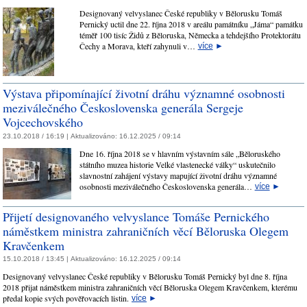
Designovaný velvyslanec České republiky v Bělorusku Tomáš
Pernický uctil dne 22. října 2018 v areálu památníku „Jáma“ památku
téměř 100 tisíc Židů z Běloruska, Německa a tehdejšího Protektorátu
Čechy a Morava, kteří zahynuli v…
více
►
Výstava připomínající životní dráhu významné osobnosti
meziválečného Československa generála Sergeje
Vojcechovského
23.10.2018 / 16:19 |
Aktualizováno:
16.12.2025 / 09:14
Dne 16. října 2018 se v hlavním výstavním sále „Běloruského
státního muzea historie Velké vlastenecké války“ uskutečnilo
slavnostní zahájení výstavy mapující životní dráhu významné
osobnosti meziválečného Československa generála…
více
►
Přijetí designovaného velvyslance Tomáše Pernického
náměstkem ministra zahraničních věcí Běloruska Olegem
Kravčenkem
15.10.2018 / 13:45 |
Aktualizováno:
16.12.2025 / 09:14
Designovaný velvyslanec České republiky v Bělorusku Tomáš Pernický byl dne 8. října
2018 přijat náměstkem ministra zahraničních věcí Běloruska Olegem Kravčenkem, kterému
předal kopie svých pověřovacích listin.
více
►