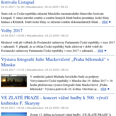
festivalu Listapad
03.11.2017 / 11:39 |
Aktualizováno:
16.12.2025 / 09:13
Tento rok se Česká republika zúčastní Minského mezinárodního filmového festivalu
Listapad. V rámci národní soutěže a soutěže hraných filmů budou promítány české filmy
Imitace a Křižáček. Další české filmy se zúčastní soutěže dokumentárních filmů…
více
►
Volby 2017
16.06.2017 / 23:00 |
Aktualizováno:
16.12.2025 / 09:13
Možnost volit při volbách do Poslanecké sněmovny Parlamentu České republiky v roce 2017
v zahraničí. V případě, že se občan České republiky bude zdržovat v době voleb do
Poslanecké sněmovny Parlamentu České republiky v roce 2017 v zahraničí,…
více
►
Výstava fotografií Julie Mackevičové „Praha běloruská“ v
Minsku
13.04.2017 / 17:22 |
Aktualizováno:
16.12.2025 / 09:13
V umělecké galerii Michaila Savického bude za podpory
Velvyslanectví České republiky v Minsku dne 19. dubna 2017 v 18
hodin představena výstava fotografií Julie Mackevičové „Praha
běloruská“. Výstava potrvá do 10. května. Otevřeno je…
více
►
VE ZLATÉ PRAZE - koncert vážné hudby k 500. výročí
knihtisku F. Skaryny
06.04.2017 / 20:32 |
Aktualizováno:
16.12.2025 / 09:13
Zveme 13. dubna na koncert vážné hudby „VE ZLATÉ PRAZE“ k