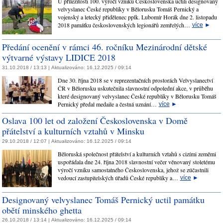
U příležitosti 100. výročí vzniku Československa uctili designovaný
velvyslanec České republiky v Bělorusku Tomáš Pernický a
vojenský a letecký přidělenec pplk. Lubomír Horák dne 2. listopadu
2018 památku československých legionářů zemřelých…
více
►
Předání ocenění v rámci 46. ročníku Mezinárodní dětské
výtvarné výstavy LIDICE 2018
31.10.2018 / 13:13 |
Aktualizováno:
16.12.2025 / 09:14
Dne 30. října 2018 se v reprezentačních prostorách Velvyslanectví
ČR v Bělorusku uskutečnila slavnostní odpolední akce, v průběhu
které designovaný velvyslanec České republiky v Bělorusku Tomáš
Pernický předal medaile a čestná uznání…
více
►
Oslava 100 let od založení Československa v Domě
přátelství a kulturních vztahů v Minsku
29.10.2018 / 12:07 |
Aktualizováno:
16.12.2025 / 09:14
Běloruská společnost přátelství a kulturních vztahů s cizími zeměmi
uspořádala dne 24. října 2018 slavnostní večer věnovaný stoletému
výročí vzniku samostatného Československa, jehož se zúčastnili
vedoucí zastupitelských úřadů České republiky a…
více
►
Designovaný velvyslanec Tomáš Pernický uctil památku
obětí minského ghetta
26.10.2018 / 13:14 |
Aktualizováno:
16.12.2025 / 09:14