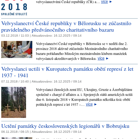
velvyslanectvími České republiky (ČR) a…
více
►
Velvyslanectví České republiky v Bělorusku se zúčastnilo
pravidelného předvánočního charitativního bazaru
03.12.2018 / 11:03 |
Aktualizováno:
16.12.2025 / 09:14
Velvyslanectví České republiky v Bělorusku se v neděli dne 2.
prosince 2018 aktivně zúčastnilo Mezinárodního charitativního
bazaru pořádaného Minským mezinárodním klubem manželek
velvyslanců akreditovaných v Bělorusku.
více
►
Velvyslanci uctili v Kuropatech památku obětí represí z let
1937 - 1941
07.11.2018 / 10:40 |
Aktualizováno:
16.12.2025 / 09:14
Velvyslanci členských zemí EU, Ukrajiny, Gruzie a Ázerbájdžánu
společně s chargé d´affaires a. i. Spojených států amerických uctili
dne 6. listopadu 2018 v Kuropatech památku několika tisíc obětí
politických represí z let 1937 –…
více
►
Uctění památky československých legionářů v Bobrujsku
06.11.2018 / 08:15 |
Aktualizováno:
16.12.2025 / 09:14