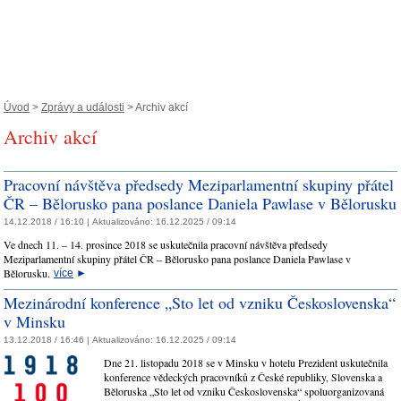
Úvod
>
Zprávy a události
> Archiv akcí
Archiv akcí
Pracovní návštěva předsedy Meziparlamentní skupiny přátel
ČR – Bělorusko pana poslance Daniela Pawlase v Bělorusku
14.12.2018 / 16:10 |
Aktualizováno:
16.12.2025 / 09:14
Ve dnech 11. – 14. prosince 2018 se uskutečnila pracovní návštěva předsedy
Meziparlamentní skupiny přátel ČR – Bělorusko pana poslance Daniela Pawlase v
Bělorusku.
více
►
Mezinárodní konference „Sto let od vzniku Československa“
v Minsku
13.12.2018 / 16:46 |
Aktualizováno:
16.12.2025 / 09:14
Dne 21. listopadu 2018 se v Minsku v hotelu Prezident uskutečnila
konference vědeckých pracovníků z České republiky, Slovenska a
Běloruska „Sto let od vzniku Československa“ spoluorganizovaná