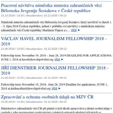
Pracovní návštěva náměstka ministra zahraničních věcí
Běloruska Jevgenije Šestakova v České republice
15.10.2018 / 13:33 |
Aktualizováno:
16.12.2025 / 09:13
Náměstek ministra zahraničních věcí Běloruska Jevgenij Šestakov, který navštívil ve dnech 1.
– 5. října 2018 Českou republiku, jednal v průběhu své návštěvy s náměstkem ministra
zahraničních věcí České republiky Martinem Tlapou a s…
více
►
VÁCLAV HAVEL JOURNALISM FELLOWSHIP 2018 -
2019
21.06.2018 / 13:00 |
Aktualizováno:
16.12.2025 / 09:13
Fellowship term: November 19, 2018 – June 28, 2019 DEADLINE FOR APPLICATIONS:
JUNE 1, 2018 at havelfellowship@rferl.org
více
►
JIŘÍ DIENSTBIER JOURNALISM FELLOWSHIP 2018 -
2019
21.06.2018 / 12:55 |
Aktualizováno:
16.12.2025 / 09:13
Fellowship term: November 19, 2018– June 28, 2019 Deadline for applications: JUNE 1,
2018 at jiridienstbierfellowship@rferl.org
více
►
Zpracování a ochrana osobních údajů na MZV ČR
22.05.2018 / 12:49 |
Aktualizováno:
16.12.2025 / 09:13
Ministerstvo zahraničních věcí ČR při plnění svých úkolů zpracovává a chrání osobní údaje v
souladu s jeho povinnostmi vyplývajícími z platných právních předpisů týkajících se