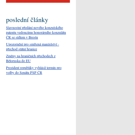
poslední články
Slavnostní předání nového konzulského
patentu vedoucímu honorárního konzulátu
ČR se sídlem v Brestu
Upozornění pro smíšená manželství -
přechod státní hranice
Změny na hraničních přechodech z
Běloruska do EU
Prezident republiky vyhlásil termín pro
volby do Senátu PSP ČR