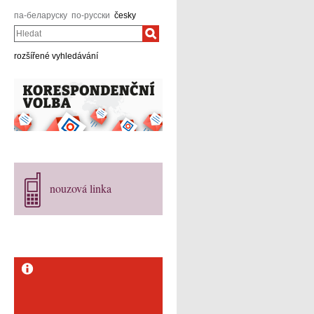
па-беларуску
по-русски
česky
Hledat
rozšířené vyhledávání
nouzová linka
Dlouhodobé priority
velvyslanectví v Minsku