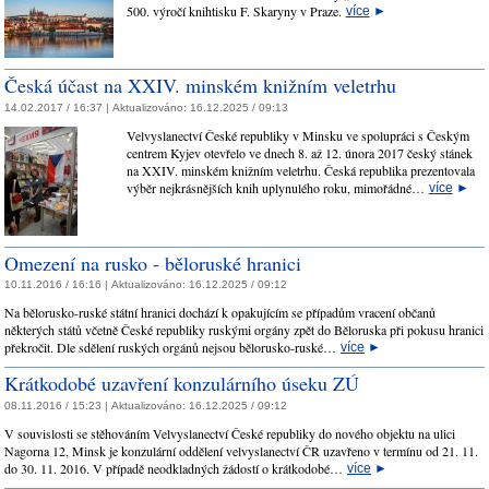
500. výročí knihtisku F. Skaryny v Praze.
více
►
Česká účast na XXIV. minském knižním veletrhu
14.02.2017 / 16:37 |
Aktualizováno:
16.12.2025 / 09:13
Velvyslanectví České republiky v Minsku ve spolupráci s Českým
centrem Kyjev otevřelo ve dnech 8. až 12. února 2017 český stánek
na XXIV. minském knižním veletrhu. Česká republika prezentovala
výběr nejkrásnějších knih uplynulého roku, mimořádné…
více
►
Omezení na rusko - běloruské hranici
10.11.2016 / 16:16 |
Aktualizováno:
16.12.2025 / 09:12
Na bělorusko-ruské státní hranici dochází k opakujícím se případům vracení občanů
některých států včetně České republiky ruskými orgány zpět do Běloruska při pokusu hranici
překročit. Dle sdělení ruských orgánů nejsou bělorusko-ruské…
více
►
Krátkodobé uzavření konzulárního úseku ZÚ
08.11.2016 / 15:23 |
Aktualizováno:
16.12.2025 / 09:12
V souvislosti se stěhováním Velvyslanectví České republiky do nového objektu na ulici
Nagorna 12, Minsk je konzulární oddělení velvyslanectví ČR uzavřeno v termínu od 21. 11.
do 30. 11. 2016. V případě neodkladných žádostí o krátkodobé…
více
►