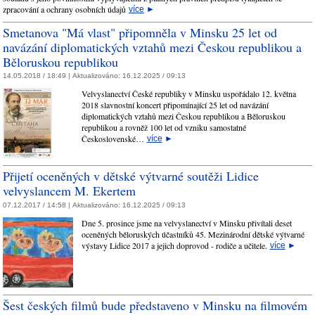
zpracování a ochrany osobních údajů
více
►
Smetanova "Má vlast" připomněla v Minsku 25 let od
navázání diplomatických vztahů mezi Českou republikou a
Běloruskou republikou
14.05.2018 / 18:49 |
Aktualizováno:
16.12.2025 / 09:13
Velvyslanectví České republiky v Minsku uspořádalo 12. května
2018 slavnostní koncert připomínající 25 let od navázání
diplomatických vztahů mezi Českou republikou a Běloruskou
republikou a rovněž 100 let od vzniku samostatné
Československé…
více
►
Přijetí oceněných v dětské výtvarné soutěži Lidice
velvyslancem M. Ekertem
07.12.2017 / 14:58 |
Aktualizováno:
16.12.2025 / 09:13
Dne 5. prosince jsme na velvyslanectví v Minsku přivítali deset
oceněných běloruských účastníků 45. Mezinárodní dětské výtvarné
výstavy Lidice 2017 a jejich doprovod - rodiče a učitele.
více
►
Šest českých filmů bude představeno v Minsku na filmovém