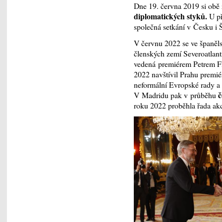
Dne 19. června 2019 si ob
diplomatických styků.
U př
společná setkání v Česku i 
V červnu 2022 se ve španěl
členských zemí Severoatlanti
vedená premiérem Petrem F
2022 navštívil Prahu premié
neformální Evropské rady a
č
V Madridu pak v průběhu
roku 2022 proběhla řada akcí