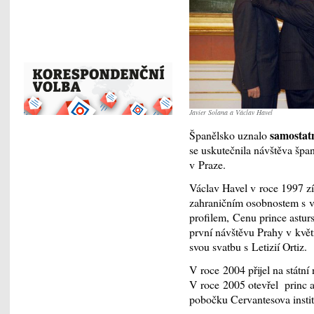
Javier Solana a Václav Havel
samostat
Španělsko uznalo
se uskutečnila návštěva špan
v Praze.
Václav Havel v roce 1997 z
zahraničním osobnostem s 
profilem, Cenu prince asturs
první návštěvu Prahy v kvě
svou svatbu s Letizií Ortiz.
V roce 2004 přijel na státn
V roce 2005 otevřel princ a
pobočku Cervantesova instit