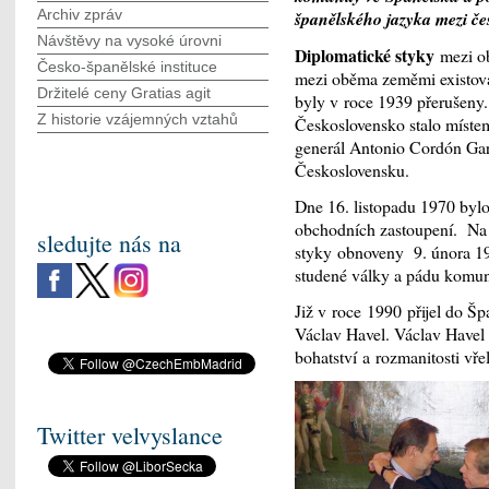
Archiv zpráv
španělského jazyka mezi č
Návštěvy na vysoké úrovni
Diplomatické styky
mezi ob
Česko-španělské instituce
mezi oběma zeměmi existov
Držitelé ceny Gratias agit
byly v roce 1939 přerušeny
Z historie vzájemných vztahů
Československo stalo místem 
generál Antonio Cordón Garcí
Československu.
Dne 16. listopadu 1970 bylo
obchodních zastoupení. Na 
sledujte nás na
styky obnoveny 9. února 19
studené války a pádu komun
Již v roce 1990 přijel do Šp
Václav Havel. Václav Havel
bohatství a rozmanitosti vře
Twitter velvyslance