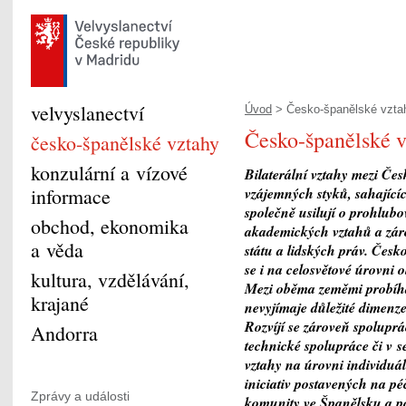
velvyslanectví
Úvod
> Česko-španělské vztah
Česko-španělské 
česko-španělské vztahy
konzulární a vízové
Bilaterální vztahy mezi Čes
informace
vzájemných styků, sahajícíc
společně usilují o prohlub
obchod, ekonomika
akademických vztahů a záro
a věda
státu a lidských práv. Čes
se i na celosvětové úrovni 
kultura, vzdělávání,
Mezi oběma zeměmi probíhají
krajané
nevyjímaje důležité dimenz
Rozvíjí se zároveň spoluprác
Andorra
technické spolupráce či v s
vztahy na úrovni individuáln
iniciativ postavených na pé
Zprávy a události
komunity ve Španělsku a poc