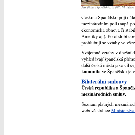
Petr Fiala a španělský král Filip VI. běh
Česko a Španělsko pojí dále
mezinárodním poli (např. p
ekonomická obnova či stabil
Ameriky aj.). Po období co
prohlubují se vztahy ve všec
Vzájemné vztahy v dnešní do
vyhledávají španělská přímoř
další česká města jako cíl 
komunita
ve Španělsku je v
Bilaterální smlouvy
Česká republika a Španěls
mezinárodních smluv.
Seznam platných mezinárod
webové stránce
Ministerstva