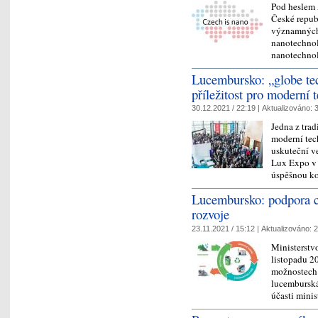
Pod heslem 
České repub
významných 
nanotechnol
nanotechno
Lucembursko: „globe te
příležitost pro moderní 
30.12.2021 / 22:19 |
Aktualizováno:
3
Jedna z tra
moderní tec
uskuteční ve
Lux Expo v 
úspěšnou k
Lucembursko: podpora c
rozvoje
23.11.2021 / 15:12 |
Aktualizováno:
2
Ministerstv
listopadu 2
možnostech 
lucemburská
účasti mini