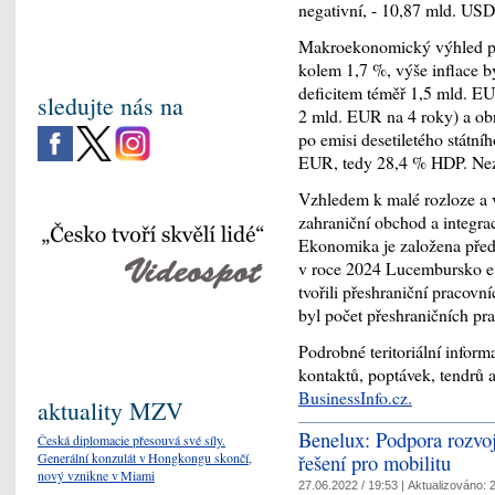
negativní, - 10,87 mld. USD
Makroekonomický výhled pro
kolem 1,7 %, výše inflace b
deficitem téměř 1,5 mld. EUR
sledujte nás na
2 mld. EUR na 4 roky) a ob
po emisi desetiletého státn
EUR, tedy 28,4 % HDP. Nez
Vzhledem k malé rozloze a 
zahraniční obchod a integr
Ekonomika je založena přede
v roce 2024 Lucembursko ev
tvořili přeshraniční pracov
byl počet přeshraničních pra
Podrobné teritoriální infor
kontaktů, poptávek, tendrů a 
BusinessInfo.cz
.
aktuality MZV
Benelux: Podpora rozvoje
Česká diplomacie přesouvá své síly.
Generální konzulát v Hongkongu skončí,
řešení pro mobilitu
nový vznikne v Miami
27.06.2022 / 19:53 |
Aktualizováno:
2