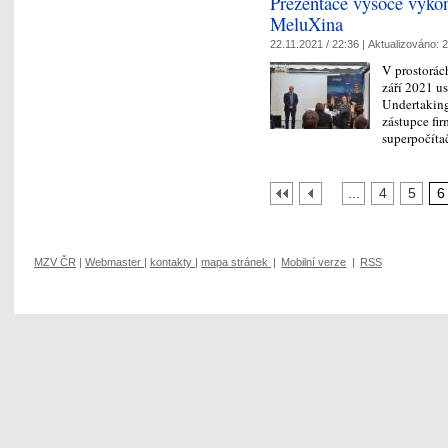
Prezentace vysoce výkon
MeluXina
22.11.2021 / 22:36 |
Aktualizováno:
2
V prostorác
září 2021 u
Undertaking
zástupce fi
superpočít
...
4
5
6
MZV ČR
|
Webmaster
|
kontakty
|
mapa stránek
|
Mobilní verze
|
RSS