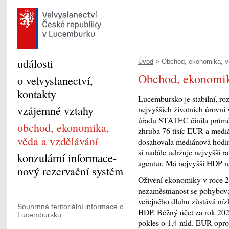
události
Úvod
> Obchod, ekonomika, vě
Obchod, ekonomik
o velvyslanectví,
kontakty
Lucembursko je stabilní, ro
vzájemné vztahy
nejvyšších životních úrovní
úřadu STATEC činila průmě
obchod, ekonomika,
zhruba 76 tisíc EUR a medi
věda a vzdělávání
dosahovala mediánová hodi
si nadále udržuje nejvyšší 
konzulární informace-
agentur. Má nejvyšší HDP n
nový rezervační systém
Oživení ekonomiky v roce 2
nezaměstnanost se pohybova
veřejného dluhu zůstává níz
Souhrnná teritoriální informace o
HDP. Běžný účet za rok 202
Lucembursku
pokles o 1,4 mld. EUR opro