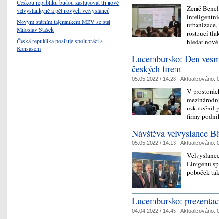
Českou republiku budou zastupovat tři nové
Země Benelu
velvyslankyně a pět nových velvyslanců
inteligentní
Novým státním tajemníkem MZV se stal
urbanizace, 
Miloslav Stašek
rostoucí tla
Česká republika posiluje spolupráci s
hledat no
Kansasem
Lucembursko: Den vesmí
českých firem
05.05.2022 / 14:28 |
Aktualizováno:
0
V prostorác
mezinárodní
uskutečnil 
firmy podni
Návštěva velvyslance Bä
05.05.2022 / 14:13 |
Aktualizováno:
0
Velvyslanec
Lintgenu sp
poboček tak
Lucembursko: prezentac
04.04.2022 / 14:45 |
Aktualizováno:
0