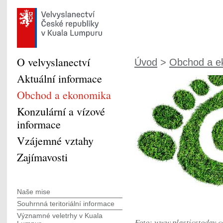
O velvyslanectví
Úvod
>
Obchod a e
Aktuální informace
Obchod a ekonomika
Konzulární a vízové
informace
Vzájemné vztahy
Zajímavosti
Naše mise
Souhrnná teritoriální informace
Významné veletrhy v Kuala
Foto: www.plasticstoday.