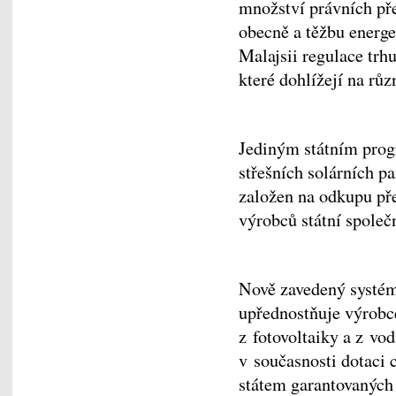
množství právních pře
obecně a těžbu energet
Malajsii regulace trh
které dohlížejí na rů
Jediným státním prog
střešních solárních pa
založen na odkupu pře
výrobců státní spole
Nově zavedený systém
upřednostňuje výrobc
z fotovoltaiky a z vod
v současnosti dotaci 
státem garantovaných