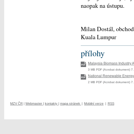
naopak na ústupu.
Milan Dostál, obchodn
Kuala Lumpur
přílohy
Malaysia Biomass Industry 
3 MB PDF (Acrobat dokument) 7.
National Renewable Energy P
2 MB PDF (Acrobat dokument) 7.
MZV ČR
|
Webmaster
|
kontakty
|
mapa stránek
|
Mobilní verze
|
RSS