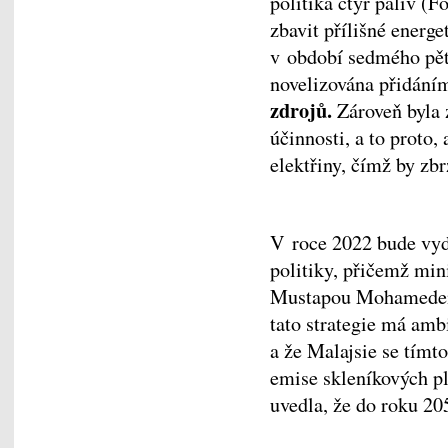
politika čtyř paliv (F
zbavit přílišné energe
v období sedmého pěti
novelizována přidáním
zdrojů.
Zároveň byla 
účinnosti, a to proto
elektřiny, čímž by zb
V roce 2022 bude vyd
politiky, přičemž mi
Mustapou Mohamedem, 
tato strategie má amb
a že Malajsie se tím
emise skleníkových p
uvedla, že do roku 20