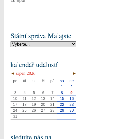
Lumpur
Státní správa Malajsie
kalendář událostí
◄
srpen 2026
►
po
út
st
čt
pá
so
ne
1
2
3
4
5
6
7
8
9
10
11
12
13
14
15
16
17
18
19
20
21
22
23
24
25
26
27
28
29
30
31
sledujte nás na