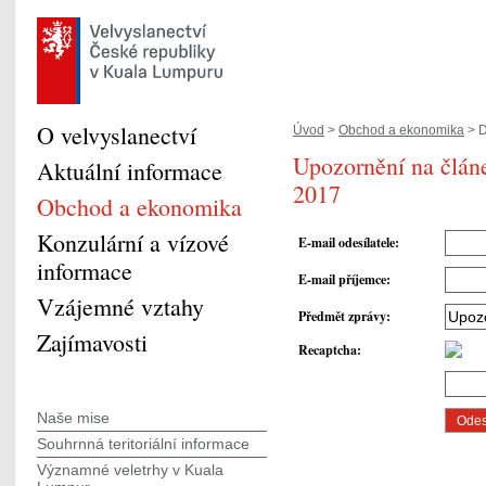
O velvyslanectví
Úvod
>
Obchod a ekonomika
> D
Upozornění na článe
Aktuální informace
2017
Obchod a ekonomika
Konzulární a vízové
E-mail odesílatele
:
informace
E-mail příjemce
:
Vzájemné vztahy
Předmět zprávy
:
Zajímavosti
Recaptcha
:
Naše mise
Souhrnná teritoriální informace
Významné veletrhy v Kuala