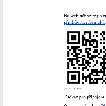
Na webinář se registr
přihlašovací formulář
QR kód registrace
Odkaz pro připojení b
Organizátoři akce:
Pl