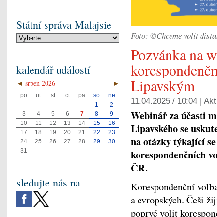
Státní správa Malajsie
Foto: ©Chceme volit dista
Pozvánka na w
korespondenční
kalendář událostí
Lipavským
◄
srpen 2026
►
po
út
st
čt
pá
so
ne
11.04.2025 / 10:04 |
Akt
1
2
Webinář za účasti mi
3
4
5
6
7
8
9
10
11
12
13
14
15
16
Lipavského se uskute
17
18
19
20
21
22
23
na otázky týkající s
24
25
26
27
28
29
30
31
korespondenčních v
ČR.
sledujte nás na
Korespondenční volba
a evropských. Češi ži
poprvé volit korespon