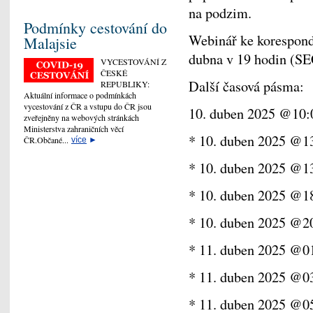
na podzim.
Podmínky cestování do
Webinář ke korespond
Malajsie
dubna v 19 hodin (SE
VYCESTOVÁNÍ Z
ČESKÉ
Další časová pásma:
REPUBLIKY:
Aktuální informace o podmínkách
vycestování z ČR a vstupu do ČR jsou
10. duben 2025 @10:
zveřejněny na webových stránkách
Ministerstva zahraničních věcí
* 10. duben 2025 @1
ČR.Občané...
více
►
* 10. duben 2025 @13
* 10. duben 2025 @18
* 10. duben 2025 @2
* 11. duben 2025 @0
* 11. duben 2025 @03
* 11. duben 2025 @