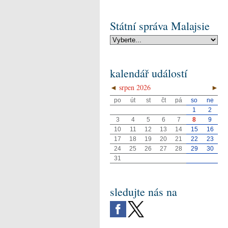
Státní správa Malajsie
kalendář událostí
◄
srpen 2026
►
po
út
st
čt
pá
so
ne
1
2
3
4
5
6
7
8
9
10
11
12
13
14
15
16
17
18
19
20
21
22
23
24
25
26
27
28
29
30
31
sledujte nás na