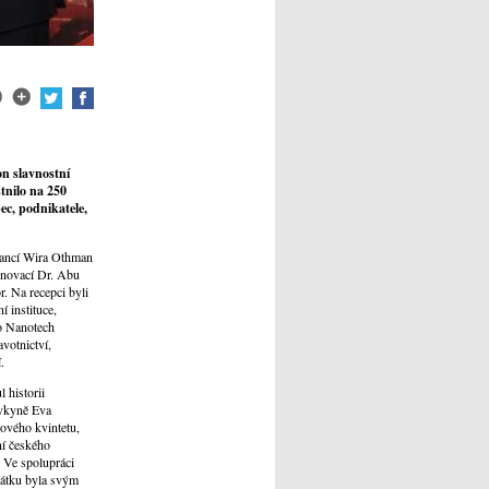
n slavnostní
tnilo na 250
ec, podnikatele,
nancí Wira Othman
 inovací Dr. Abu
. Na recepci byli
í instituce,
ko Nanotech
votnictví,
.
 historii
ěvkyně Eva
gového kvintetu,
ní českého
. Ve spolupráci
vátku byla svým