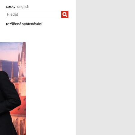
česky
english
Hledat
rozšířené vyhledávání