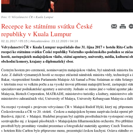
Foto: © Velvyslanectví ČR v Kuala Lumpur
Recepce ke státnímu svátku České
republiky v Kuala Lumpur
02.11.2017 / 05:15 |
Aktualizováno:
23.12.2020 / 04:18
Velvyslanectví ČR v Kuala Lumpur uspořádalo dne 31. října 2017 v hotelu Ritz-Carlto
recepci ke státnímu svátku České republiky Večerního společenského podniku se zúčas
hostů, zastupujících malajsijskou vládu, státní agentury, univerzity, média, kulturní ob
obchodní komory, krajany a diplomatický sbor.
Čestným hostem pro ceremonii, nominovaným malajsijskou vládou, byl náměstek ministra fi
Aziz. Z dalších významných hostů se recepce zúčastnil náměstek ministra vědy, technologií a
Bakar, viceprezident Senátu Parlamentu Malajsie Ali Samad a Princ Sulaiman ze státu Selangor
v letošním roce ve velkém počtu a na vysoké úrovni přítomni malajsijští hosté, zastupující státn
specializované podnikatelské agentury a univerzity. Jednalo se mimo jiné o vedení agentur ja
Malaysia, Biotech Corporation, MATRADE, ministerstvo turistiky a kultury, ministerstvo zdra
ministerstvo zahraničních věcí, University of Malaya, University Kebangsaan Malaysia a další
Na recepci vystoupil s projevem velvyslanec ČR v Malajsii Rudolf Hykl, který mj. připomenul
Československa a ČR ve 20. století. Českou a malajsijskou hymnu zazpívala česká operní p
Burdová, žijící tč. v Malajsii. Hudební program byl zajištěn prostřednictvím vystoupení swin
sestávajícího mj. z krajanů působících v Malajsijském filharmonickém orchestru. Pro přiblíže
prostředí byly promítány vizuální prezentace a fotografické materiály agentury Czech Tourism
s hotelem Ritz-Carlton bylo připraveno menu, prezentující českou kuchyni. Oslava státního s