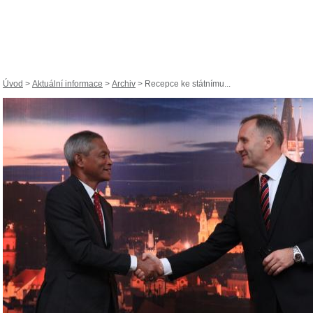
Úvod
>
Aktuální informace
>
Archiv
> Recepce ke státnímu...