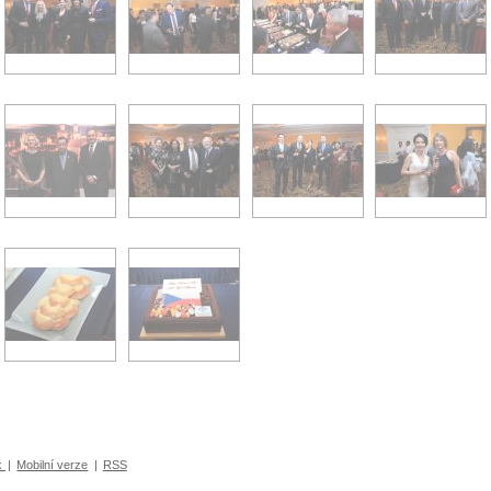
k
|
Mobilní verze
|
RSS