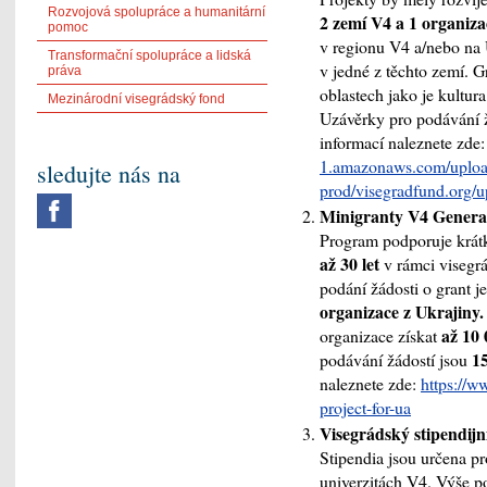
Rozvojová spolupráce a humanitární
2 zemí V4 a 1 organiza
pomoc
v regionu V4 a/nebo na 
Transformační spolupráce a lidská
v jedné z těchto zemí. G
práva
oblastech jako je kultur
Mezinárodní visegrádský fond
Uzávěrky pro podávání 
informací naleznete zde
1.amazonaws.com/uploa
sledujte nás na
prod/visegradfund.org/
Minigranty V4 Genera
Program podporuje krát
až 30 let
v rámci visegr
podání žádosti o grant j
organizace z Ukrajiny.
až 10
organizace získat
15
podávání žádostí jsou
naleznete zde:
https://w
project-for-ua
Visegrádský stipendij
Stipendia jsou určena p
univerzitách V4. Výše p