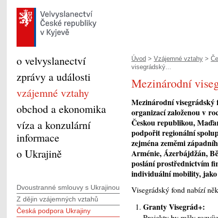
o velvyslanectví
Úvod
>
Vzájemné vztahy
>
Če
visegrádský...
zprávy a události
Mezinárodní vise
vzájemné vztahy
Mezinárodní visegrádský 
obchod a ekonomika
organizací založenou v ro
Českou republikou, Maďar
víza a konzulární
podpořit regionální spolup
informace
zejména zeměmi západního
o Ukrajině
Arménie, Ázerbájdžán, Bě
poslání prostřednictvím 
individuální mobility, jako
Dvoustranné smlouvy s Ukrajinou
Visegrádský fond nabízí něk
Z dějin vzájemných vztahů
Granty Visegrád+
:
Česká podpora Ukrajiny
Projekty by měly rozvíje