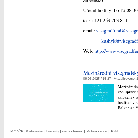
Úřední hodiny: Po-Pá 08:30
tel.: +421 259 203 811
email:
visegradfund@visegr
kushyk@visegradf
Web:
http://www.visegradfu
Mezinárodní visegrádský
09.06.2025 / 15:27 |
Aktualizováno:
1
Mezinárodní
spolupráce 
založení v r
institucí v 
Balkánu a
MZV ČR
|
Webmaster
|
kontakty
|
mapa stránek
|
Mobilní verze
|
RSS