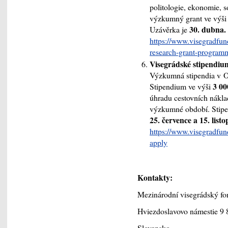
politologie, ekonomie, s
výzkumný grant ve výš
30. dubna.
Uzávěrka je
https://www.visegradfund
research-grant-program
Visegrádské stipendiu
Výzkumná stipendia v O
3 00
Stipendium ve výši
úhradu cestovních nákla
výzkumné období. Stipen
25. července a 15. list
https://www.visegradfund
apply
Kontakty:
Mezinárodní visegrádský fo
Hviezdoslavovo námestie 9 
Slovensko