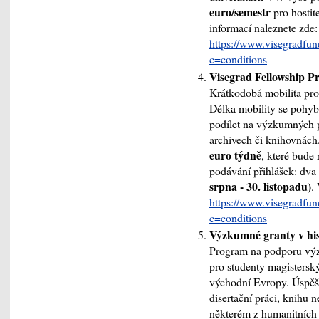
euro/semestr
pro hostit
informací naleznete zde:
https://www.visegradfund
c=conditions
Visegrad
Fellowship
Pr
Krátkodobá mobilita pro
Délka mobility se pohy
podílet na výzkumných 
archivech či knihovnách.
euro týdně
, které bude
podávání přihlášek: dva
srpna - 30. listopadu)
.
https://www.visegradfund
c=conditions
Výzkumné granty v his
Program na podporu výz
pro studenty magisterský
východní Evropy. Úspěšn
disertační práci, knihu 
některém z humanitních 