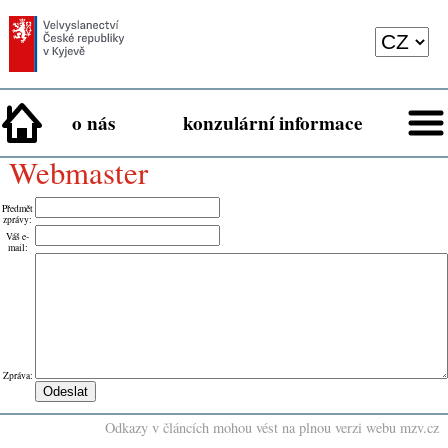
o nás
konzulární informace
webmaster
Předmět
zprávy
:
Váš e-
mail
:
Zpráva
:
Odkazy v článcích mohou vést na plnou verzi webu mzv.cz