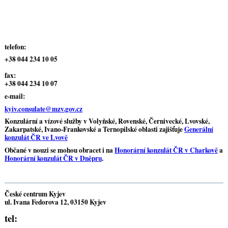
t
e
lefon:
+38 044 234 10 05
fax:
+38 044 234 10 07
e-mail:
kyiv.consulate@mzv.gov.cz
Konzulární a vízové služby v Volyňské, Rovenské, Černivecké, Lvovské,
Zakarpatské, Ivano-Frankovské a Ternopilské oblasti zajišťuje
Generální
konzulát ČR ve Lvově
Občané v nouzi se mohou obracet i na
Honorární konzulát ČR v Charkově
a
Honorární konzulát ČR v Dněpru
.
České centrum Kyjev
ul. Ivana Fedorova 12, 03150 Kyjev
tel: