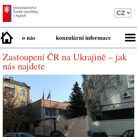
o nás
konzulární informace
Zastoupení ČR na Ukrajině – jak
nás najdete