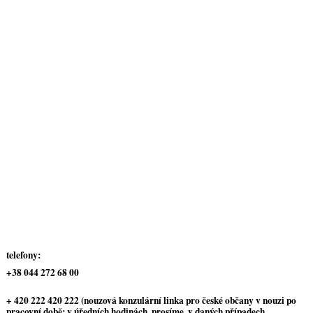
telefony:
+38 044 272 68 00
+ 420 222 420 222 (nouzová konzulární linka pro české občany v nouzi po
pracovní době; v úředních hodinách, prosíme, v daných případech