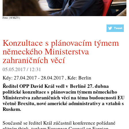
Foto: (@MZV)
Konzultace s plánovacím týmem
německého Ministerstva
zahraničních věcí
05.05.2017 / 12:31
Kdy:
27.04.2017 - 28.04.2017
, Kde:
Berlin
Ředitel OPP David Král vedl v Berlíně 27. dubna
politické konzultace s plánovacím týmem německého
Ministerstva zahraničních věcí na téma budoucnosti EU
včetně Brexitu, nové americké administrativy a vztahů s
Ruskem.
Současně se ředitel Král zúčastnil konference pořádané
elitním think- tankem European Council on Foreign