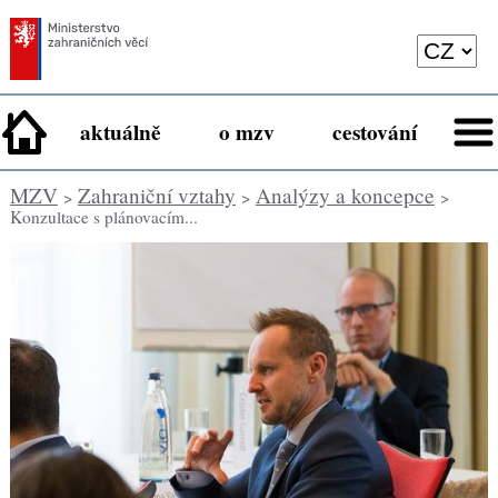
aktuálně
o mzv
cestování
MZV
Zahraniční vztahy
Analýzy a koncepce
>
>
>
Konzultace s plánovacím...