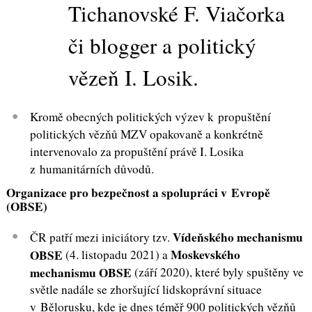
Tichanovské F. Viačorka
či blogger a politický
vězeň I. Losik
.
Kromě obecných politických výzev k propuštění
politických vězňů MZV opakovaně a konkrétně
intervenovalo za propuštění právě I. Losika
z humanitárních důvodů.
Organizace pro bezpečnost a spolupráci v Evropě
(OBSE)
Vídeňského mechanismu
ČR patří mezi iniciátory tzv.
Moskevského
OBSE
(4. listopadu 2021) a
mechanismu OBSE
(září 2020), které byly spuštěny ve
světle nadále se zhoršující lidskoprávní situace
v Bělorusku, kde je dnes téměř 900 politických vězňů