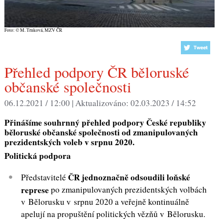
Foto: © M. Trnková, MZV ČR
Přehled podpory ČR běloruské
občanské společnosti
06.12.2021 / 12:00 |
Aktualizováno:
02.03.2023 / 14:52
Přinášíme s
ouhrnný přehled podpory České republiky
běloruské občanské společnosti od zmanipulovaných
prezidentských voleb v srpnu 2020.
Politická podpora
ČR jednoznačně odsoudili loňské
Představitelé
represe
po zmanipulovaných prezidentských volbách
v Bělorusku v srpnu 2020 a veřejně kontinuálně
apelují na propuštění politických vězňů v Bělorusku.