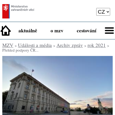
aktuálně
o mzv
cestování
MZV
Události a média
Archiv zpráv
rok 2021
>
>
>
>
Přehled podpory ČR...