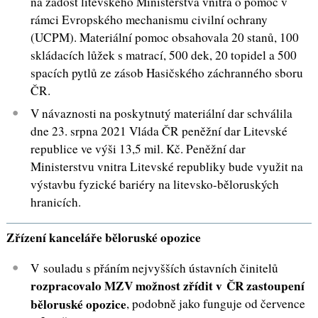
na žádost litevského Ministerstva vnitra o pomoc v
rámci Evropského mechanismu civilní ochrany
(UCPM). Materiální pomoc obsahovala 20 stanů, 100
skládacích lůžek s matrací, 500 dek, 20 topidel a 500
spacích pytlů ze zásob Hasičského záchranného sboru
ČR.
V návaznosti na poskytnutý materiální dar schválila
dne 23. srpna 2021 Vláda ČR peněžní dar Litevské
republice ve výši 13,5 mil. Kč. Peněžní dar
Ministerstvu vnitra Litevské republiky bude využit na
výstavbu fyzické bariéry na litevsko-běloruských
hranicích.
Zřízení kanceláře běloruské opozice
V souladu s přáním nejvyšších ústavních činitelů
rozpracovalo
MZV možnost zřídit v ČR zastoupení
běloruské opozice
, podobně jako funguje od července