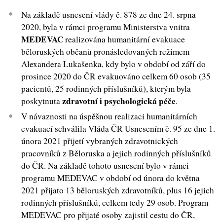
Na základě usnesení vlády č. 878 ze dne 24. srpna
2020, byla v rámci programu Ministerstva vnitra
MEDEVAC
realizována humanitární evakuace
běloruských občanů pronásledovaných režimem
Alexandera Lukašenka, kdy bylo v období od září do
prosince 2020 do ČR evakuováno celkem 60 osob (35
pacientů, 25 rodinných příslušníků), kterým byla
zdravotní i psychologická péče
poskytnuta
.
V návaznosti na úspěšnou realizaci humanitárních
evakuací schválila Vláda ČR Usnesením č. 95 ze dne 1.
února 2021 přijetí vybraných zdravotnických
pracovníků z Běloruska a jejich rodinných příslušníků
do ČR. Na základě tohoto usnesení bylo v rámci
programu MEDEVAC v období od února do května
2021 přijato 13 běloruských zdravotníků, plus 16 jejich
rodinných příslušníků, celkem tedy 29 osob. Program
MEDEVAC pro přijaté osoby zajistil cestu do ČR,