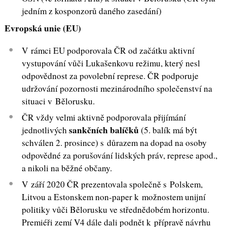
jedním z kosponzorů daného zasedání)
Evropská unie (EU)
V rámci EU podporovala ČR od začátku aktivní
vystupování vůči Lukašenkovu režimu, který nesl
odpovědnost za povolební represe. ČR podporuje
udržování pozornosti mezinárodního společenství na
situaci v Bělorusku.
ČR vždy velmi aktivně podporovala přijímání
sankčních balíčků
jednotlivých
(5. balík má být
schválen 2. prosince) s důrazem na dopad na osoby
odpovědné za porušování lidských práv, represe apod.,
a nikoli na běžné občany.
V září 2020 ČR prezentovala společně s Polskem,
Litvou a Estonskem non-paper k možnostem unijní
politiky vůči Bělorusku ve střednědobém horizontu.
Premiéři zemí V4 dále dali podnět k přípravě návrhu