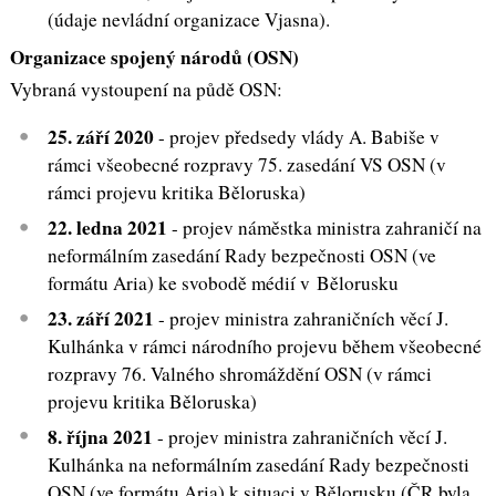
(údaje nevládní organizace Vjasna).
Organizace spojený národů (OSN)
Vybraná vystoupení na půdě OSN:
25. září 2020
- projev předsedy vlády A. Babiše v
rámci všeobecné rozpravy 75. zasedání VS OSN (v
rámci projevu kritika Běloruska)
22. ledna 2021
- projev náměstka ministra zahraničí na
neformálním zasedání Rady bezpečnosti OSN (ve
formátu Aria) ke svobodě médií v Bělorusku
23. září 2021
- projev ministra zahraničních věcí J.
Kulhánka v rámci národního projevu během všeobecné
rozpravy 76. Valného shromáždění OSN (v rámci
projevu kritika Běloruska)
8. října 2021
- projev ministra zahraničních věcí J.
Kulhánka na neformálním zasedání Rady bezpečnosti
OSN (ve formátu Aria) k situaci v Bělorusku (ČR byla