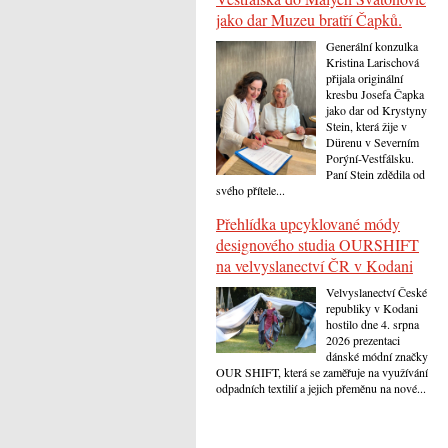
jako dar Muzeu bratří Čapků.
Generální konzulka
Kristina Larischová
přijala originální
kresbu Josefa Čapka
jako dar od Krystyny
Stein, která žije v
Dürenu v Severním
Porýní-Vestfálsku.
Paní Stein zdědila od
svého přítele...
Přehlídka upcyklované módy
designového studia OURSHIFT
na velvyslanectví ČR v Kodani
Velvyslanectví České
republiky v Kodani
hostilo dne 4. srpna
2026 prezentaci
dánské módní značky
OUR SHIFT, která se zaměřuje na využívání
odpadních textilií a jejich přeměnu na nové...