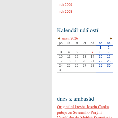
rok 2009
rok 2008
Kalendář událostí
◄
srpen 2026
►
po
út
st
čt
pá
so
ne
1
2
3
4
5
6
7
8
9
10
11
12
13
14
15
16
17
18
19
20
21
22
23
24
25
26
27
28
29
30
31
dnes z ambasád
Originální kresba Josefa Čapka
putuje ze Severního Porýní-
Vestfálska do Malých Svatoňovic