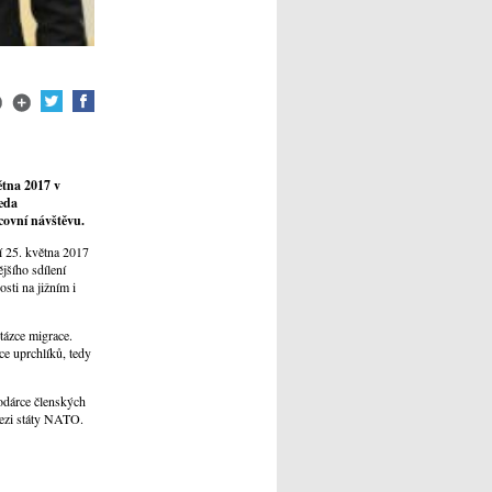
ětna 2017 v
seda
covní návštěvu.
í 25. května 2017
jšího sdílení
sti na jižním i
tázce migrace.
ce uprchlíků, tedy
odárce členských
mezi státy NATO.