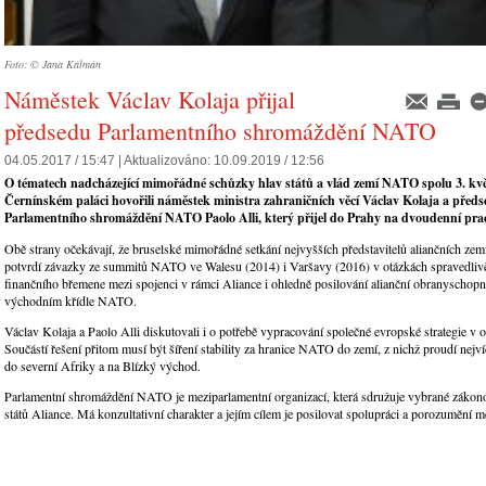
Foto: © Jana Kálmán
Náměstek Václav Kolaja přijal
předsedu Parlamentního shromáždění NATO
04.05.2017 / 15:47 |
Aktualizováno:
10.09.2019 / 12:56
O tématech nadcházející mimořádné schůzky hlav států a vlád zemí NATO spolu 3. kv
Černínském paláci hovořili náměstek ministra zahraničních věcí Václav Kolaja a před
Parlamentního shromáždění NATO Paolo Alli, který přijel do Prahy na dvoudenní pra
Obě strany očekávají, že bruselské mimořádné setkání nejvyšších představitelů aliančních zem
potvrdí závazky ze summitů NATO ve Walesu (2014) i Varšavy (2016) v otázkách spravedlivě
finančního břemene mezi spojenci v rámci Aliance i ohledně posilování alianční obranyschopno
východním křídle NATO.
Václav Kolaja a Paolo Alli diskutovali i o potřebě vypracování společné evropské strategie v o
Součástí řešení přitom musí být šíření stability za hranice NATO do zemí, z nichž proudí nejví
do severní Afriky a na Blízký východ.
Parlamentní shromáždění NATO je meziparlamentní organizací, která sdružuje vybrané zákon
států Aliance. Má konzultativní charakter a jejím cílem je posilovat spolupráci a porozumění 