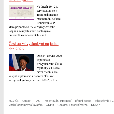
Ve dnech 19.–21.
června 2026 se v
Tokiu uskutečnilo
mezinárodní setkání
Bohemistika 35,
které připomnělo 35 let výuky českého
jazyka a českých studií na Tokijské
univerzitě mezinárodních studií....
Českou velvyslankyní na jeden
den 2026
Dne 24. června 2026
uspořádalo
Velvyslanectví České
republiky v Lusace
první ročník akce
veřejné diplomacie s názvem "Českou
velvyslankyní na jeden den 2026", a to u...
MZV ČR
|
Kontakt
|
FAQ
|
Poskytování informací
|
úřední deska
|
Střet zájmů
|
Z
Vnitřní oznamovací systém
|
GDPR
|
Cookies
|
Mobilní verze
|
RSSXX