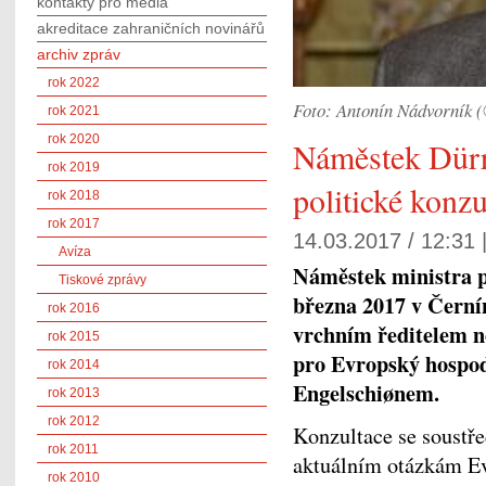
kontakty pro média
akreditace zahraničních novinářů
archiv zpráv
rok 2022
Foto: Antonín Nádvorník
rok 2021
rok 2020
Náměstek Dürr
rok 2019
politické konz
rok 2018
rok 2017
14.03.2017 / 12:31 
Avíza
Náměstek ministra p
Tiskové zprávy
března 2017 v Černín
rok 2016
vrchním ředitelem n
rok 2015
pro Evropský hospod
rok 2014
Engelschiønem.
rok 2013
rok 2012
Konzultace se soustř
rok 2011
aktuálním otázkám Ev
rok 2010