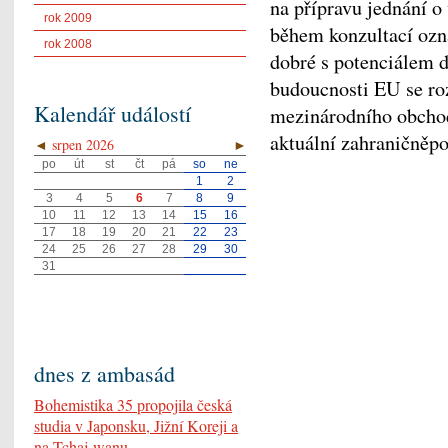
na přípravu jednání o
rok 2009
během konzultací ozna
rok 2008
dobré s potenciálem d
budoucnosti EU se ro
Kalendář událostí
mezinárodního obchod
aktuální zahraničněpo
◄
srpen 2026
►
po
út
st
čt
pá
so
ne
1
2
3
4
5
6
7
8
9
10
11
12
13
14
15
16
17
18
19
20
21
22
23
24
25
26
27
28
29
30
31
dnes z ambasád
Bohemistika 35 propojila česká
studia v Japonsku, Jižní Koreji a
na Tchaj-wanu