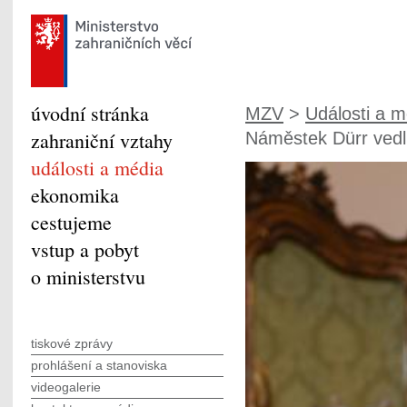
úvodní stránka
MZV
>
Události a m
zahraniční vztahy
Náměstek Dürr vedl.
události a média
ekonomika
cestujeme
vstup a pobyt
o ministerstvu
tiskové zprávy
prohlášení a stanoviska
videogalerie