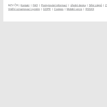
MZV ČR
|
Kontakt
|
FAQ
|
Poskytování informací
|
úřední deska
|
Střet zájmů
|
Z
Vnitřní oznamovací systém
|
GDPR
|
Cookies
|
Mobilní verze
|
RSSXX