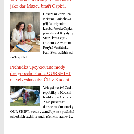
jako dar Muzeu bratří Čapků.
Generální konzulka
Kristina Larischová
přijala originální
kresbu Josefa Čapka
jako dar od Krystyny
Stein, která žije v
Dürenu v Severním
Porýní-Vestfálsku.
Paní Stein zdědila od
svého přítele...
Přehlídka upcyklované módy
designového studia OURSHIFT
na velvyslanectví ČR v Kodani
Velvyslanectví České
republiky v Kodani
hostilo dne 4. srpna
2026 prezentaci
dánské módní značky
OUR SHIFT, která se zaměřuje na využívání
odpadních textilií a jejich přeměnu na nové...