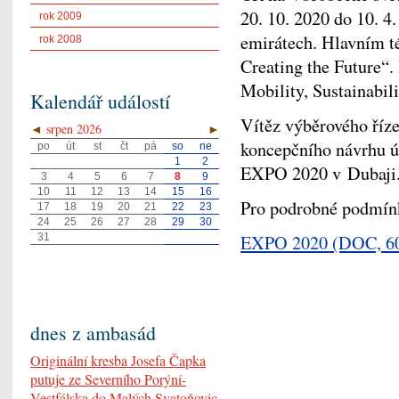
20. 10. 2020 do 10. 4
rok 2009
emirátech. Hlavním 
rok 2008
Creating the Future“.
Mobility, Sustainabili
Kalendář událostí
Vítěz výběrového říz
◄
srpen 2026
►
koncepčního návrhu ú
po
út
st
čt
pá
so
ne
1
2
EXPO 2020 v Dubaji
3
4
5
6
7
8
9
10
11
12
13
14
15
16
Pro podrobné podmínk
17
18
19
20
21
22
23
24
25
26
27
28
29
30
EXPO 2020
(DOC, 6
31
dnes z ambasád
Originální kresba Josefa Čapka
putuje ze Severního Porýní-
Vestfálska do Malých Svatoňovic