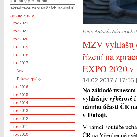
kontakty pro média
akreditace zahraničních novinářů
archiv zpráv
rok 2022
Foto: Antonín Nádvorník
rok 2021
rok 2020
MZV vyhlašuj
rok 2019
řízení na zpra
rok 2018
rok 2017
EXPO 2020 v 
Avíza
Tiskové zprávy
14.02.2017 / 17:55 
rok 2016
Na základě usnesení
rok 2015
vyhlašuje výběrové ř
rok 2014
návrhu účasti ČR na
rok 2013
v Dubaji.
rok 2012
V rámci soutěže uchaz
rok 2011
ČR na Všeobecné svět
rok 2010