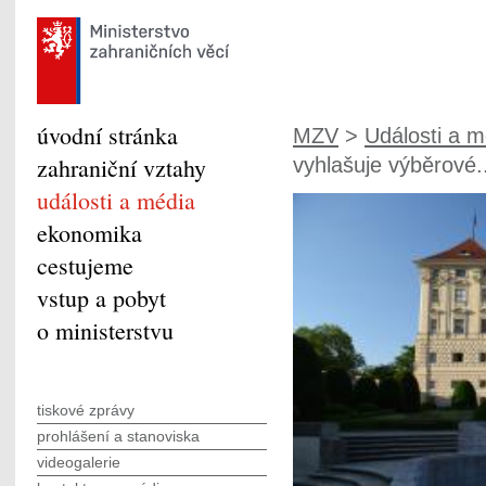
úvodní stránka
MZV
>
Události a m
zahraniční vztahy
vyhlašuje výběrové.
události a média
ekonomika
cestujeme
vstup a pobyt
o ministerstvu
tiskové zprávy
prohlášení a stanoviska
videogalerie