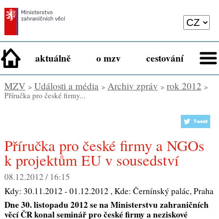
aktuálně
o mzv
cestování
MZV
Události a média
Archiv zpráv
rok 2012
>
>
>
>
Příručka pro české firmy...
Příručka pro české firmy a NGOs
k projektům EU v sousedství
08.12.2012 / 16:15
Kdy:
30.11.2012 - 01.12.2012
, Kde:
Černínský palác, Praha
Dne 30. listopadu 2012 se na Ministerstvu zahraničních
věcí ČR konal seminář pro české firmy a neziskové