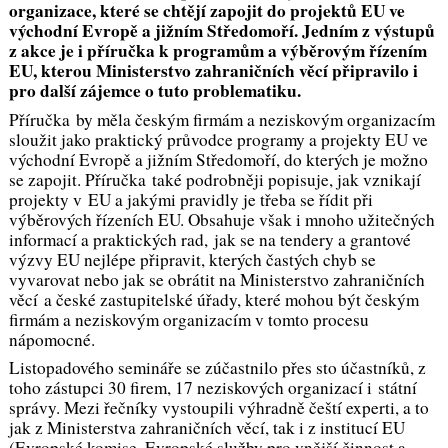
organizace, které se chtějí zapojit do projektů EU ve
východní Evropě a jižním Středomoří. Jedním z výstupů
z akce je i příručka k programům a výběrovým řízením
EU, kterou Ministerstvo zahraničních věcí připravilo i
pro další zájemce o tuto problematiku.
Příručka by měla českým firmám a neziskovým organizacím
sloužit jako praktický průvodce programy a projekty EU ve
východní Evropě a jižním Středomoří, do kterých je možno
se zapojit. Příručka také podrobněji popisuje, jak vznikají
projekty v EU a jakými pravidly je třeba se řídit při
výběrových řízeních EU. Obsahuje však i mnoho užitečných
informací a praktických rad, jak se na tendery a grantové
výzvy EU nejlépe připravit, kterých častých chyb se
vyvarovat nebo jak se obrátit na Ministerstvo zahraničních
věcí a české zastupitelské úřady, které mohou být českým
firmám a neziskovým organizacím v tomto procesu
nápomocné.
Listopadového semináře se zúčastnilo přes sto účastníků, z
toho zástupci 30 firem, 17 neziskových organizací i státní
správy. Mezi řečníky vystoupili výhradně čeští experti, a to
jak z Ministerstva zahraničních věcí, tak i z institucí EU
(Evropské komise, Evropské služby pro vnější činnost a