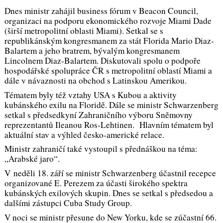
Dnes ministr zahájil business fórum v Beacon Council,
organizaci na podporu ekonomického rozvoje Miami Dade
(širší metropolitní oblasti Miami). Setkal se s
republikánským kongresmanem za stát Florida Mario Diaz-
Balartem a jeho bratrem, bývalým kongresmanem
Lincolnem Diaz-Balartem. Diskutovali spolu o podpoře
hospodářské spolupráce ČR s metropolitní oblastí Miami a
dále v návaznosti na obchod s Latinskou Amerikou.
Tématem byly též vztahy USA s Kubou a aktivity
kubánského exilu na Floridě. Dále se ministr Schwarzenberg
setkal s předsedkyní Zahraničního výboru Sněmovny
reprezentantů Ileanou Ros-Lehtinen. Hlavním tématem byl
aktuální stav a výhled česko-americké relace.
Ministr zahraničí také vystoupil s přednáškou na téma:
„Arabské jaro“.
V neděli 18. září se ministr Schwarzenberg účastnil recepce
organizované E. Perezem za účasti širokého spektra
kubánských exilových skupin. Dnes se setkal s předsedou a
dalšími zástupci Cuba Study Group.
V noci se ministr přesune do New Yorku, kde se zúčastní 66.