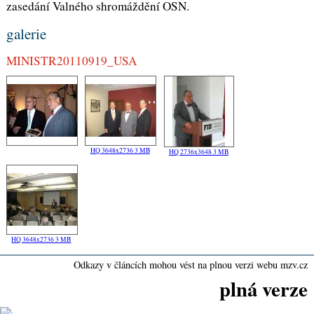
zasedání Valného shromáždění OSN.
galerie
MINISTR20110919_USA
HQ 3648x2736 3 MB
HQ 2736x3648 3 MB
HQ 3648x2736 3 MB
Odkazy v článcích mohou vést na plnou verzi webu mzv.cz
plná verze