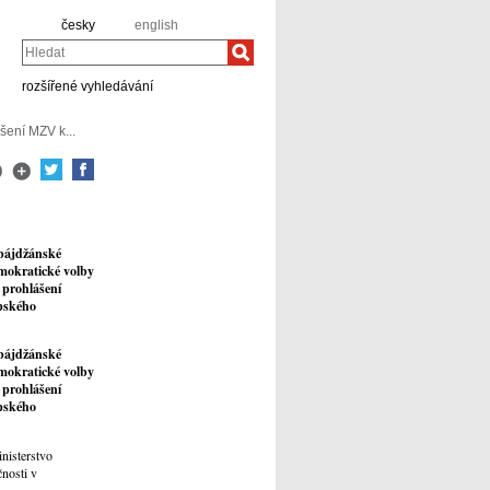
česky
english
Hledat
rozšířené vyhledávání
šení MZV k...
rbájdžánské
mokratické volby
 prohlášení
pského
rbájdžánské
mokratické volby
 prohlášení
pského
nisterstvo
nosti v