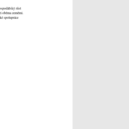
hospodářský růst
zi oběma zeměmi.
ské spolupráce