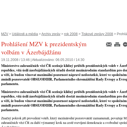
MZV
>
Události a média
>
Archiv zpráv
>
rok 2008
>
Tiskové zprávy 2008
> Prohlá
Prohlášení MZV k prezidentským
volbám v Ázerbájdžánu
19.11.2008 / 13:46 |
Aktualizováno:
06.05.2010 / 14:30
Ministerstvo zahraničních věcí ČR oceňuje klidný průběh prezidentských voleb v Áze
republice, vítá úsilí ázerbájdžánských úřadů dostát mezinárodním standardům pro de
a věří, že budou věnovat maximální pozornost nápravě nedostatků, které ve společném
zmínili pozorovatelé OBSE/ODIHR, Parlamentního shromáždění Rady Evropy a Evro
parlamentu.
Ministerstvo zahraničních věcí ČR oceňuje klidný průběh prezidentských voleb v Áze
republice, vítá úsilí ázerbájdžánských úřadů dostát mezinárodním standardům pro de
a věří, že budou věnovat maximální pozornost nápravě nedostatků, které ve společném
zmínili pozorovatelé OBSE/ODIHR, Parlamentního shromáždění Rady Evropy a Evro
parlamentu.
Značný pokrok při provedení voleb, který mezinárodní pozorovatelé zaznamenali, považuje Mi
zahraničních věcí ČR za další významný krok na cestě rozvíjení demokracie a svobodné společ
Ázerbájdžánu.