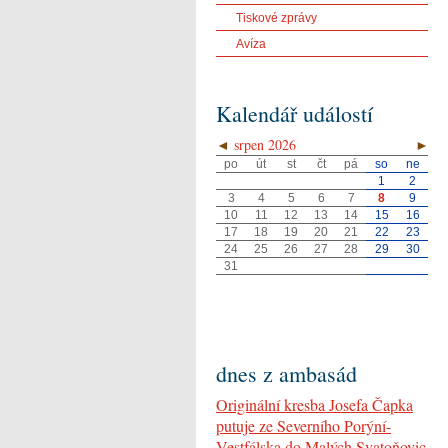
Tiskové zprávy
Avíza
Kalendář událostí
◄
srpen 2026
►
po
út
st
čt
pá
so
ne
1
2
3
4
5
6
7
8
9
10
11
12
13
14
15
16
17
18
19
20
21
22
23
24
25
26
27
28
29
30
31
dnes z ambasád
Originální kresba Josefa Čapka
putuje ze Severního Porýní-
Vestfálska do Malých Svatoňovic