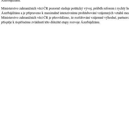
Ministerstvo zahraničních věcí ČR pozorně sleduje politický vývoj, průběh reforem i rychlý 
Ázerbájdžánu a je připraveno k maximálně intenzivnímu prohlubování vzájemných vztahů me
Ministerstvo zahraničních věcí ČR je přesvědčeno, že rozšiřování vzájemně výhodné, partner
přispěje k úspěšnému zvládnutí této důležité etapy rozvoje Ázerbájdžánu.