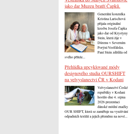
jako dar Muzeu bratří Čapků.
Generální konzulka
Kristina Larischová
přijala originální
kresbu Josefa Čapka
jako dar od Krystyny
Stein, která žije v
Dürenu v Severním
Porýní-Vestfálsku.
Paní Stein zdědila od
svého přítele...
Přehlídka upcyklované módy
designového studia OURSHIFT
na velvyslanectví ČR v Kodani
Velvyslanectví České
republiky v Kodani
hostilo dne 4. srpna
2026 prezentaci
dánské módní značky
OUR SHIFT, která se zaměřuje na využívání
odpadních textilií a jejich přeměnu na nové...