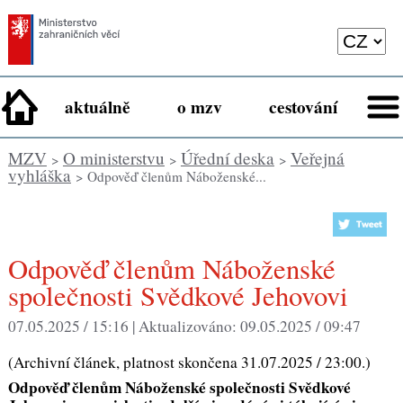
aktuálně
o mzv
cestování
MZV
O ministerstvu
Úřední deska
Veřejná
>
>
>
vyhláška
> Odpověď členům Náboženské...
Odpověď členům Náboženské
společnosti Svědkové Jehovovi
07.05.2025 / 15:16 |
Aktualizováno:
09.05.2025 / 09:47
(Archivní článek, platnost skončena 31.07.2025 / 23:00.)
Odpověď členům Náboženské společnosti Svědkové