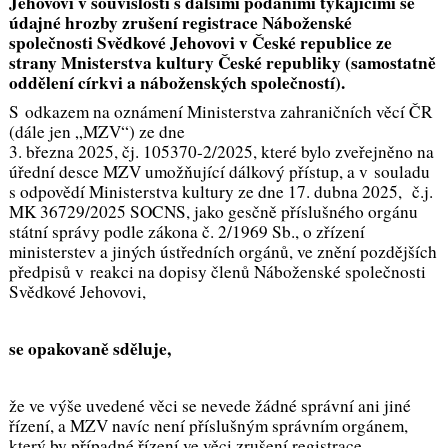
Jehovovi v souvislosti s dalšími podáními týkajícími se
údajné hrozby zrušení registrace Náboženské
společnosti Svědkové Jehovovi v České republice ze
strany Mnisterstva kultury České republiky (samostatně
oddělení církvi a náboženských společností).
S odkazem na oznámení Ministerstva zahraničních věcí ČR
(dále jen „MZV“) ze dne
3. března 2025, čj. 105370-2/2025, které bylo zveřejněno na
úřední desce MZV umožňující dálkový přístup, a v souladu
s odpovědí Ministerstva kultury ze dne 17. dubna 2025, č.j.
MK 36729/2025 SOCNS, jako gesčně příslušného orgánu
státní správy podle zákona č. 2/1969 Sb., o zřízení
ministerstev a jiných ústředních orgánů, ve znění pozdějších
předpisů v reakci na dopisy členů Náboženské společnosti
Svědkové Jehovovi,
se opakovaně sděluje,
že ve výše uvedené věci se nevede žádné správní ani jiné
řízení, a MZV navíc není příslušným správním orgánem,
který by případné řízení ve věci zrušení registrace