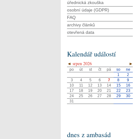
úřednická zkouška
osobní údaje (GDPR)
FAQ
archivy článků
otevřená data
Kalendář událostí
◄
srpen 2026
►
po
út
st
čt
pá
so
ne
1
2
3
4
5
6
7
8
9
10
11
12
13
14
15
16
17
18
19
20
21
22
23
24
25
26
27
28
29
30
31
dnes z ambasád