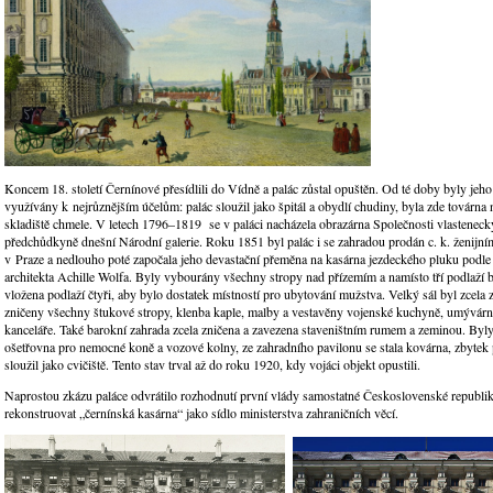
Koncem 18. století Černínové přesídlili do Vídně a palác zůstal opuštěn. Od té doby byly jeho
využívány k nejrůznějším účelům: palác sloužil jako špitál a obydlí chudiny, byla zde továrna
skladiště chmele. V letech 1796–1819 se v paláci nacházela obrazárna Společnosti vlasteneck
předchůdkyně dnešní Národní galerie. Roku 1851 byl palác i se zahradou prodán c. k. ženijním
v Praze a nedlouho poté započala jeho devastační přeměna na kasárna jezdeckého pluku podle
architekta Achille Wolfa. Byly vybourány všechny stropy nad přízemím a namísto tří podlaží 
vložena podlaží čtyři, aby bylo dostatek místností pro ubytování mužstva. Velký sál byl zcela 
zničeny všechny štukové stropy, klenba kaple, malby a vestavěny vojenské kuchyně, umývárn
kanceláře. Také barokní zahrada zcela zničena a zavezena staveništním rumem a zeminou. Byly 
ošetřovna pro nemocné koně a vozové kolny, ze zahradního pavilonu se stala kovárna, zbytek 
sloužil jako cvičiště. Tento stav trval až do roku 1920, kdy vojáci objekt opustili.
Naprostou zkázu paláce odvrátilo rozhodnutí první vlády samostatné Československé republi
rekonstruovat „černínská kasárna“ jako sídlo ministerstva zahraničních věcí.