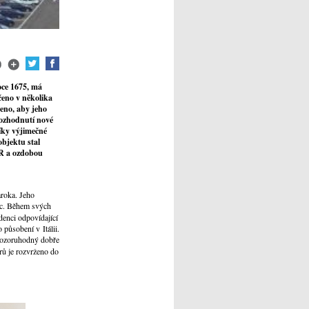
oce 1675, má
čeno v několika
eno, aby jeho
rozhodnutí nové
íky výjimečné
objektu stal
ČR a ozdobou
aroka. Jeho
ec. Během svých
idenci odpovídající
 působení v Itálii.
pozoruhodný dobře
rů je rozvrženo do