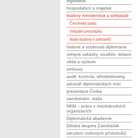
legislativa
hospodaření a majetek
budovy ministerstva a ambasád
Černínský palác
Virtuální procházka
Naše budovy v zahraničí
historie a osobnosti diplomacie
veřejné zakázky, soutěže, dotace
věda a výzkum
smlouvy
audit, kontrola, whistleblowing
adresář diplomatických misí
prezentace Česka
zaměstnání, stáže
NKM – práce v mezinárodních
organizacích
Diplomatická akademie
Dětská skupina Zamiňáček
sdružení rodinných příslušníků