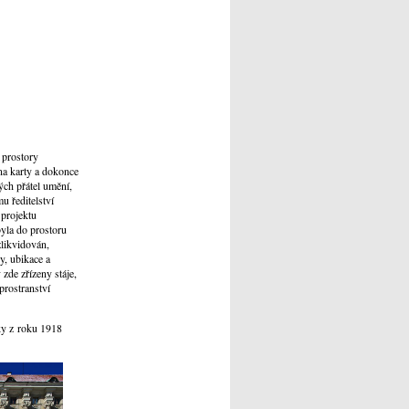
 prostory
 na karty a dokonce
ých přátel umění,
u ředitelství
 projektu
byla do prostoru
zlikvidován,
y, ubikace a
zde zřízeny stáje,
prostranství
ky z roku 1918