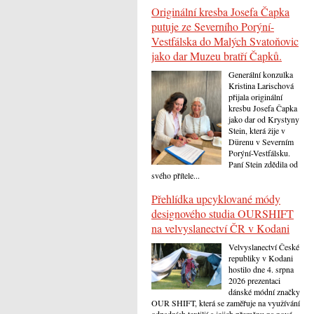
Originální kresba Josefa Čapka
putuje ze Severního Porýní-
Vestfálska do Malých Svatoňovic
jako dar Muzeu bratří Čapků.
Generální konzulka
Kristina Larischová
přijala originální
kresbu Josefa Čapka
jako dar od Krystyny
Stein, která žije v
Dürenu v Severním
Porýní-Vestfálsku.
Paní Stein zdědila od
svého přítele...
Přehlídka upcyklované módy
designového studia OURSHIFT
na velvyslanectví ČR v Kodani
Velvyslanectví České
republiky v Kodani
hostilo dne 4. srpna
2026 prezentaci
dánské módní značky
OUR SHIFT, která se zaměřuje na využívání
odpadních textilií a jejich přeměnu na nové...