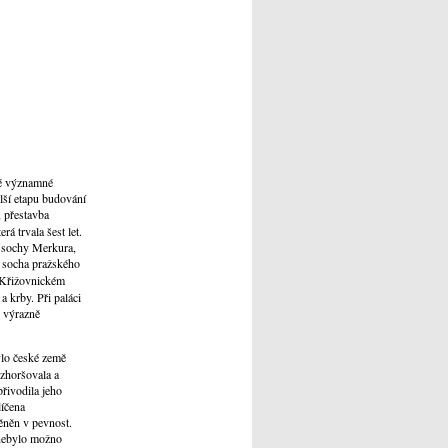
hé významné
lší etapu budování
 přestavba
á trvala šest let.
y sochy Merkura,
í socha pražského
a Křižovnickém
 krby. Při paláci
u výrazně
ylo české země
 zhoršovala a
řivodila jeho
líčena
ěněn v pevnost.
 nebylo možno