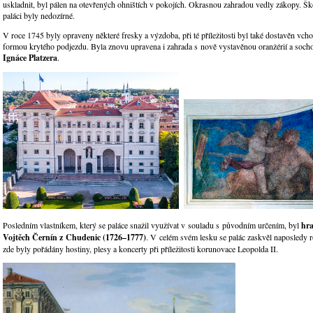
uskladnit, byl pálen na otevřených ohništích v pokojích. Okrasnou zahradou vedly zákopy. 
paláci byly nedozírné.
V roce 1745 byly opraveny některé fresky a výzdoba, při té příležitosti byl také dostavěn vch
formou krytého podjezdu. Byla znovu upravena i zahrada s nově vystavěnou oranžérií a soch
Ignáce Platzera
.
Posledním vlastníkem, který se paláce snažil využívat v souladu s původním určením, byl
hr
Vojtěch Černín z Chudenic (1726–1777)
. V celém svém lesku se palác zaskvěl naposledy 
zde byly pořádány hostiny, plesy a koncerty při příležitosti korunovace Leopolda II.