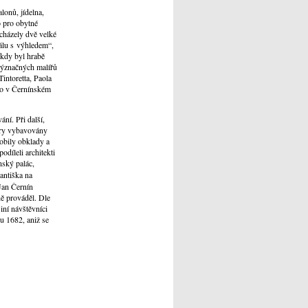
lonů, jídelna,
o pro obytné
acházely dvě velké
sálu s výhledem“,
 kdy byl hrabě
význačných malířů
intoretta, Paola
lo v Černínském
ní. Při další,
tory vybavovány
obily obklady a
díleli architekti
nský palác,
rantiška na
Jan Černín
ě prováděl. Dle
iní návštěvníci
u 1682, aniž se