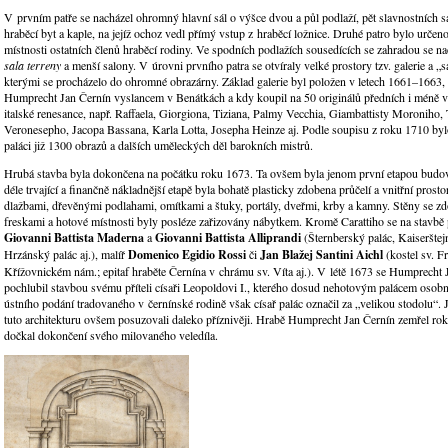
V prvním patře se nacházel ohromný hlavní sál o výšce dvou a půl podlaží, pět slavnostních sa
hraběcí byt a kaple, na jejíž ochoz vedl přímý vstup z hraběcí ložnice. Druhé patro bylo určen
místnosti ostatních členů hraběcí rodiny. Ve spodních podlažích sousedících se zahradou se n
sala terreny
a menší salony. V úrovni prvního patra se otvíraly velké prostory tzv. galerie a „
kterými se procházelo do ohromné obrazárny. Základ galerie byl položen v letech 1661–1663,
Humprecht Jan Černín vyslancem v Benátkách a kdy koupil na 50 originálů předních i méně 
italské renesance, např. Raffaela, Giorgiona, Tiziana, Palmy Vecchia, Giambattisty Moroniho, T
Veronesepho, Jacopa Bassana, Karla Lotta, Josepha Heinze aj. Podle soupisu z roku 1710 by
paláci již 1300 obrazů a dalších uměleckých děl barokních mistrů.
Hrubá stavba byla dokončena na počátku roku 1673. Ta ovšem byla jenom první etapou budová
déle trvající a finančně nákladnější etapě byla bohatě plasticky zdobena průčelí a vnitřní pros
dlažbami, dřevěnými podlahami, omítkami a štuky, portály, dveřmi, krby a kamny. Stěny se zd
freskami a hotové místnosti byly posléze zařizovány nábytkem. Kromě Carattiho se na stavbě po
Giovanni Battista Maderna
a
Giovanni Battista Alliprandi
(Šternberský palác, Kaiserštej
Hrzánský palác aj.), malíř
Domenico Egidio Rossi
či
Jan Blažej Santini Aichl
(kostel sv. F
Křížovnickém nám.; epitaf hraběte Černína v chrámu sv. Víta aj.). V létě 1673 se Humprecht 
pochlubil stavbou svému příteli císaři Leopoldovi I., kterého dosud nehotovým palácem osobn
ústního podání tradovaného v černínské rodině však císař palác označil za „velikou stodolu“. J
tuto architekturu ovšem posuzovali daleko příznivěji. Hrabě Humprecht Jan Černín zemřel rok
dočkal dokončení svého milovaného veledíla.