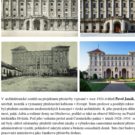
V architektonické soutěži na projektanta přestavby vypsané v roce 1924 zvítězil
Pavel Janák
návrhář, teoretik a významný představitel kubismu v Evropě. Tento profesor a pozdější rekt
byl předním zastáncem modernistických koncepcí v české architektuře. K jeho pražským dílů
most, palác Adria a rodinné domy na Ořechovce, podílel se také na obnově Míčovny na Pražs
letohrádku Hvězda. Pod jeho vedením prošel areál Černínského paláce v letech 1928–1934 re
níž byly citlivě odstraněny předešlé stavební zásahy a vybudována samostatná moderní přísta
administrativní využití, pohledově zakrytá zelení a blokem sousedních domů. Tuto část budov
pracovníci ministerstva jako Janákovu přístavbu dodnes.