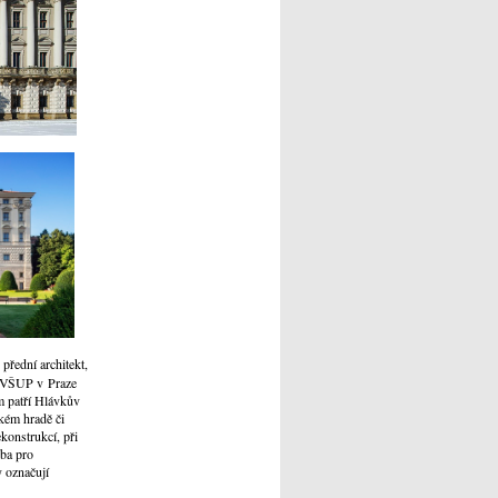
, přední architekt,
or VŠUP v Praze
m patří Hlávkův
kém hradě či
konstrukcí, při
vba pro
y označují