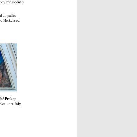
Škody způsobené v
od do paláce
ou Herkula od
abě Prokop
roku 1791, kdy