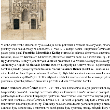
V době smrti svého stavebníka byla stavba již velmi pokročilá a částečně také obývaná, mno
prostory však dosud čekaly na dokončení. V roce 1717 zahájili dědici Humprechta Černína da
paláce podle plánů
Františka Maxmiliána Kaňky
(Vrtbovská zahrada, dostavba Klementina,
Karolina, kostel sv. Klimenta v Klimentské, přestavba Faustova domu na Karlově nám. aj.), kter
Byly dokončeny i štuky v jednotlivých vnitřních prostorách a ve velkém sále byly instalován
Androniky a Kupida od
Matyáše Brauna
(Sen sv. Luitgardy na Karlově mostě - nejkrásnějš
baroka) a parádní pokoje vyzdobil freskami
Václav Vavřinec Reiner
(kostel sv. Františka n
nám., kostel sv. Jana Nepomuckého na Hradčanech). Byla také instalována mramorová kamna a
vznikla zahrada s vydlážděným okolím. Stylová a estetická kritéria se od doby vzniku projekt
proměnila, výzdoba paláce se proto nesla již zcela v duchu vrcholného baroka.
Hrabě František Josef Černín
(1697–1733) stál v čele komerčního kolegia, jehož snahou b
hospodářsky povznést. Palác byl na vrcholu slávy, ale Černínova finanční situace se postupně
posléze bylo nutné sáhnout k úsporným opatřením. Neodvratnou krizi rodového majetku pak p
náhlá smrt Františka Josefa Černína 6. března 1733. O devět let později, kdy byla v Praze obk
francouzsko-bavorská posádka, byl Černínský palác obsazen dvěma pěchotními pluky a přem
Cennosti byly deponovány v suterénu, ve zdech paláce byly vylámány střílny, nábytek, který