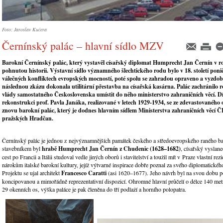
Foto: Jaroslav Kučera
Černínský palác – hlavní sídlo MZV
Barokní Černínský palác, který vystavěl císařský diplomat Humprecht Jan Černín v r
pohnutou historii. Výstavní sídlo významného šlechtického rodu bylo v 18. století poni
válečných konfliktech evropských mocností, poté spolu se zahradou opraveno a vyzdob
následnou zkázu dokonala utilitární přestavba na císařská kasárna. Palác zachránilo 
vlády samostatného Československa umístit do něho ministerstvo zahraničních věcí. D
rekonstrukci prof. Pavla Janáka, realizované v letech 1929-1934, se ze zdevastovaného 
znovu barokní palác, který je dodnes hlavním sídlem Ministerstva zahraničních věcí 
pražských Hradčan.
Černínský palác je jednou z nejvýznamnějších památek českého a středoevropského raného b
stavebníkem byl
hrabě Humprecht Jan Černín z Chudenic (1628–1682)
, císařský vyslan
cest po Francii a Itálii studoval vedle jiných oborů i stavitelství a toužil mít v Praze vlastní rez
nárokům italské barokní kultury, jejíž výtvarné inspirace dobře poznal za svého diplomatického
Projektu se ujal architekt
Francesco Caratti
(asi 1620–1677). Jeho návrh byl na svou dobu 
koncipovanou a mimořádně reprezentativní dispozicí. Ohromné hlavní průčelí o délce 140 met
29 okenních os, výška paláce je pak členěna do tří podlaží a horního polopatra.