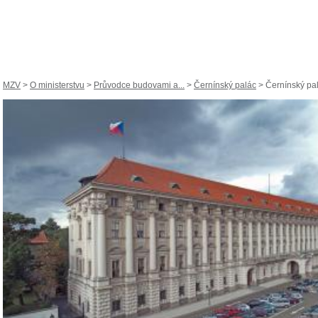
MZV
>
O ministerstvu
>
Průvodce budovami a...
>
Černínský palác
> Černínský palá