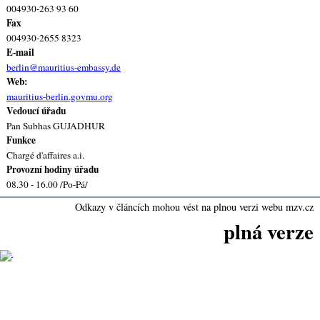
004930-263 93 60
Fax
004930-2655 8323
E-mail
berlin@mauritius-embassy.de
Web:
mauritius-berlin.govmu.org
Vedoucí úřadu
Pan Subhas GUJADHUR
Funkce
Chargé d'affaires a.i.
Provozní hodiny úřadu
08.30 - 16.00 /Po-Pá/
Odkazy v článcích mohou vést na plnou verzi webu mzv.cz
plná verze