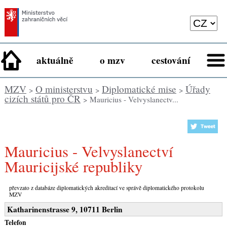
aktuálně
o mzv
cestování
MZV
O ministerstvu
Diplomatické mise
Úřady
>
>
>
cizích států pro ČR
> Mauricius - Velvyslanectv...
Mauricius - Velvyslanectví
Mauricijské republiky
převzato z databáze diplomatických akreditací ve správě diplomatického protokolu
MZV
Katharinenstrasse 9, 10711 Berlin
Telefon