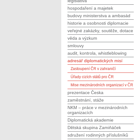
legislativa
hospodaření a majetek
budovy ministerstva a ambasád
historie a osobnosti diplomacie
veřejné zakázky, soutěže, dotace
věda a výzkum
smlouvy
audit, kontrola, whistleblowing
adresář diplomatických misí
Zastoupení ČR v zahraničí
Úřady cizích států pro ČR
Mise mezinárodních organizací v ČR
prezentace Česka
zaměstnání, stáže
NKM – práce v mezinárodních
organizacích
Diplomatická akademie
Dětská skupina Zamiňáček
sdružení rodinných příslušníků