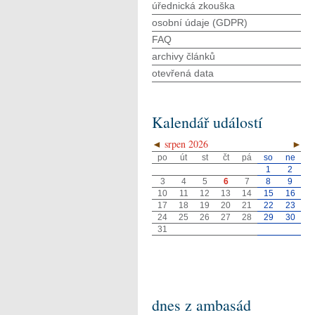
úřednická zkouška
osobní údaje (GDPR)
FAQ
archivy článků
otevřená data
Kalendář událostí
◄
srpen 2026
►
po
út
st
čt
pá
so
ne
1
2
3
4
5
6
7
8
9
10
11
12
13
14
15
16
17
18
19
20
21
22
23
24
25
26
27
28
29
30
31
dnes z ambasád