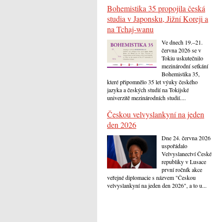
Bohemistika 35 propojila česká
studia v Japonsku, Jižní Koreji a
na Tchaj-wanu
Ve dnech 19.–21.
června 2026 se v
Tokiu uskutečnilo
mezinárodní setkání
Bohemistika 35,
které připomnělo 35 let výuky českého
jazyka a českých studií na Tokijské
univerzitě mezinárodních studií....
Českou velvyslankyní na jeden
den 2026
Dne 24. června 2026
uspořádalo
Velvyslanectví České
republiky v Lusace
první ročník akce
veřejné diplomacie s názvem "Českou
velvyslankyní na jeden den 2026", a to u...