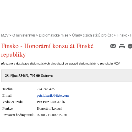
MZV
>
O ministerstvu
>
Diplomatické mise
>
Úřady cizích států pro ČR
> Finsko - H
Finsko - Honorární konzulát Finské
republiky
převzato z databáze diplomatických akreditací ve správě diplomatického protokolu MZV
28. října 3346/9, 702 00 Ostrava
Telefon
724 748 426
E-mail
petr.lukasik@tieto.com
Vedoucí úřadu
Pan Petr LUKASÍK
Funkce
Honorární konzul
Provozní hodiny úřadu
09.00 - 12.00 /Po-Pá/