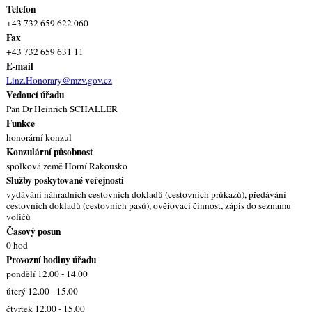
Telefon
+43 732 659 622 060
Fax
+43 732 659 631 11
E-mail
Linz.Honorary@mzv.gov.cz
Vedoucí úřadu
Pan Dr Heinrich SCHALLER
Funkce
honorární konzul
Konzulární působnost
spolková země Horní Rakousko
Služby poskytované veřejnosti
vydávání náhradních cestovních dokladů (cestovních průkazů), předávání
cestovních dokladů (cestovních pasů), ověřovací činnost, zápis do seznamu
voličů
Časový posun
0 hod
Provozní hodiny úřadu
pondělí 12.00 - 14.00
úterý 12.00 - 15.00
čtvrtek 12.00 - 15.00