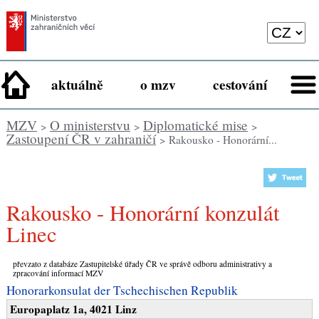
aktuálně
o mzv
cestování
MZV
O ministerstvu
Diplomatické mise
>
>
>
Zastoupení ČR v zahraničí
> Rakousko - Honorární...
Rakousko - Honorární konzulát
Linec
převzato z databáze Zastupitelské úřady ČR ve správě odboru administrativy a
zpracování informací MZV
Honorarkonsulat der Tschechischen Republik
Europaplatz 1a, 4021 Linz