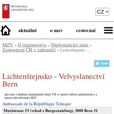
aktuálně
o mzv
cestování
MZV
O ministerstvu
Diplomatické mise
>
>
>
Zastoupení ČR v zahraničí
> Lichtenštejnsko -...
Lichtenštejnsko - Velvyslanectví
Bern
převzato z databáze Zastupitelské úřady ČR ve správě odboru administrativy a
zpracování informací MZV
Ambassade de la République Tcheque
Muristrasse 53 (vchod z Burgernzielweg), 3000 Bern 31