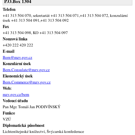
P.O.Box 1304
Telefon
+41 313 504 070, sekretariát +41 313 504 071,+41 313 504 072, konzulární
úsek +41 313 504 091,+41 313 504 092
Fax
+41 313 504 098, KO +41 313 504 097
Nouzová linka
+420 222 420 222
E-mail
Bern@mzv.gov.cz
Konzulární úsek
Bern.Consulate@mzv.gov.cz
Ekonomický úsek
Bern.Commerce@mzv.gov.cz
Web:
mzv.gov.cz/bern
Vedoucí úřadu
Pan Mgr. Tomáš Jan PODIVÍNSKÝ
Funkce
VZÚ
Diplomatická působnost
Lichtenštejnské knížectví, Švýcarská konfederace