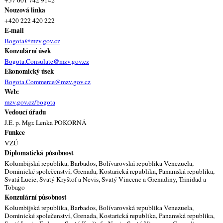
Nouzová linka
+420 222 420 222
E-mail
Bogota@mzv.gov.cz
Konzulární úsek
Bogota.Consulate@mzv.gov.cz
Ekonomický úsek
Bogota.Commerce@mzv.gov.cz
Web:
mzv.gov.cz/bogota
Vedoucí úřadu
J.E. p. Mgr. Lenka POKORNÁ
Funkce
VZÚ
Diplomatická působnost
Kolumbijská republika, Barbados, Bolívarovská republika Venezuela,
Dominické společenství, Grenada, Kostarická republika, Panamská republika,
Svatá Lucie, Svatý Kryštof a Nevis, Svatý Vincenc a Grenadiny, Trinidad a
Tobago
Konzulární působnost
Kolumbijská republika, Barbados, Bolívarovská republika Venezuela,
Dominické společenství, Grenada, Kostarická republika, Panamská republika,