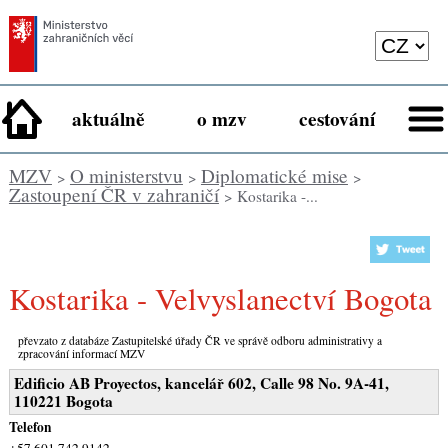
aktuálně
o mzv
cestování
MZV
O ministerstvu
Diplomatické mise
>
>
>
Zastoupení ČR v zahraničí
> Kostarika -...
Kostarika - Velvyslanectví Bogota
převzato z databáze Zastupitelské úřady ČR ve správě odboru administrativy a
zpracování informací MZV
Edificio AB Proyectos, kancelář 602, Calle 98 No. 9A-41,
110221 Bogota
Telefon
+57 601 742 9142