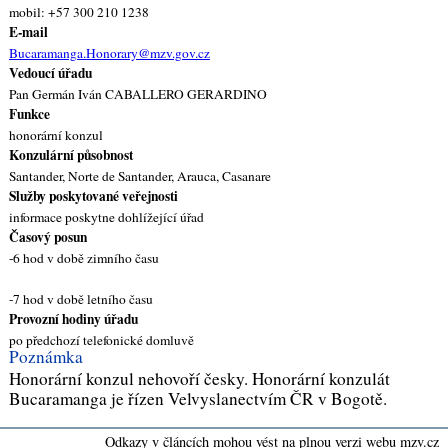
mobil: +57 300 210 1238
E-mail
Bucaramanga.Honorary@mzv.gov.cz
Vedoucí úřadu
Pan Germán Iván CABALLERO GERARDINO
Funkce
honorární konzul
Konzulární působnost
Santander, Norte de Santander, Arauca, Casanare
Služby poskytované veřejnosti
informace poskytne dohlížející úřad
Časový posun
-6 hod v době zimního času
-7 hod v době letního času
Provozní hodiny úřadu
po předchozí telefonické domluvě
Poznámka
Honorární konzul nehovoří česky. Honorární konzulát
Bucaramanga je řízen Velvyslanectvím ČR v Bogotě.
Odkazy v článcích mohou vést na plnou verzi webu mzv.cz