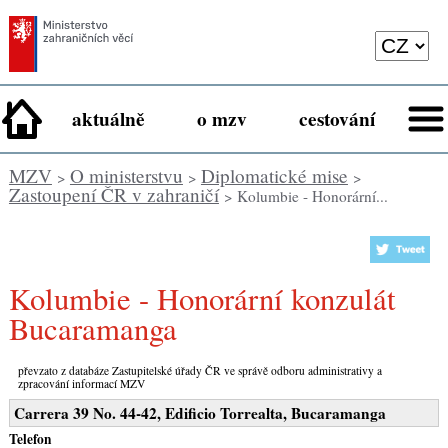
aktuálně
o mzv
cestování
MZV
O ministerstvu
Diplomatické mise
>
>
>
Zastoupení ČR v zahraničí
> Kolumbie - Honorární...
Kolumbie - Honorární konzulát
Bucaramanga
převzato z databáze Zastupitelské úřady ČR ve správě odboru administrativy a
zpracování informací MZV
Carrera 39 No. 44-42, Edificio Torrealta, Bucaramanga
Telefon