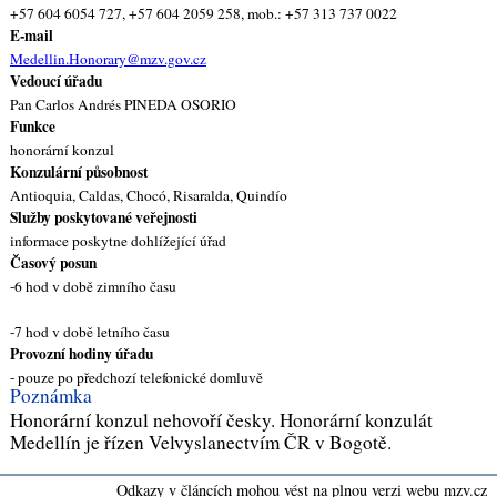
+57 604 6054 727, +57 604 2059 258, mob.: +57 313 737 0022
E-mail
Medellin.Honorary@mzv.gov.cz
Vedoucí úřadu
Pan Carlos Andrés PINEDA OSORIO
Funkce
honorární konzul
Konzulární působnost
Antioquia, Caldas, Chocó, Risaralda, Quindío
Služby poskytované veřejnosti
informace poskytne dohlížející úřad
Časový posun
-6 hod v době zimního času
-7 hod v době letního času
Provozní hodiny úřadu
- pouze po předchozí telefonické domluvě
Poznámka
Honorární konzul nehovoří česky. Honorární konzulát
Medellín je řízen Velvyslanectvím ČR v Bogotě.
Odkazy v článcích mohou vést na plnou verzi webu mzv.cz