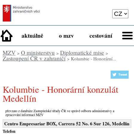
aktuálně
o mzv
cestování
MZV
O ministerstvu
Diplomatické mise
>
>
>
Zastoupení ČR v zahraničí
> Kolumbie - Honorární...
Kolumbie - Honorární konzulát
Medellín
převzato z databáze Zastupitelské úřady ČR ve správě odboru administrativy a
zpracování informací MZV
Centro Empresariar BOX, Carrera 52 No. 6 Sur 126, Medellín
Telefon