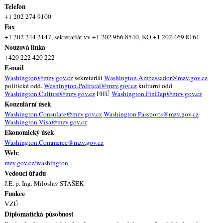
Telefon
+1 202 274 9100
Fax
+1 202 244 2147, sekretariát vv +1 202 966 8540, KO +1 202 469 8161
Nouzová linka
+420 222 420 222
E-mail
Washington@mzv.gov.cz
sekretariát
Washington.Ambassador@mzv.gov.cz
politické odd.
Washington.Political@mzv.gov.cz
kulturní odd.
Washington.Culture@mzv.gov.cz
FHÚ
Washington.FinDep@mzv.gov.cz
Konzulární úsek
Washington.Consulate@mzv.gov.cz
Washington.Passports@mzv.gov.cz
Washington.Visa@mzv.gov.cz
Ekonomický úsek
Washington.Commerce@mzv.gov.cz
Web:
mzv.gov.cz/washington
Vedoucí úřadu
J.E. p. Ing. Miloslav STAŠEK
Funkce
VZÚ
Diplomatická působnost