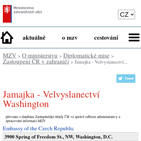
aktuálně
o mzv
cestování
MZV
O ministerstvu
Diplomatické mise
>
>
>
Zastoupení ČR v zahraničí
> Jamajka - Velvyslanectví...
Jamajka - Velvyslanectví
Washington
převzato z databáze Zastupitelské úřady ČR ve správě odboru administrativy a
zpracování informací MZV
Embassy of the Czech Republic
3900 Spring of Freedom St., NW, Washington, D.C.