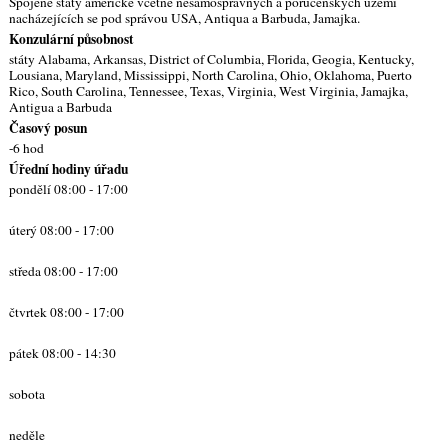
Spojené státy americké včetně nesamosprávných a poručenských území
nacházejících se pod správou USA, Antiqua a Barbuda, Jamajka.
Konzulární působnost
státy Alabama, Arkansas, District of Columbia, Florida, Geogia, Kentucky,
Lousiana, Maryland, Mississippi, North Carolina, Ohio, Oklahoma, Puerto
Rico, South Carolina, Tennessee, Texas, Virginia, West Virginia, Jamajka,
Antigua a Barbuda
Časový posun
-6 hod
Úřední hodiny úřadu
pondělí 08:00 - 17:00
úterý 08:00 - 17:00
středa 08:00 - 17:00
čtvrtek 08:00 - 17:00
pátek 08:00 - 14:30
sobota
neděle