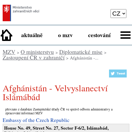
aktuálně
o mzv
cestování
MZV
O ministerstvu
Diplomatické mise
>
>
>
Zastoupení ČR v zahraničí
> Afghánistán -...
Afghánistán - Velvyslanectví
Islámábád
převzato z databáze Zastupitelské úřady ČR ve správě odboru administrativy a
zpracování informací MZV
Embassy of the Czech Republic
House No. 49, Street No. 27, Sector F-6/2, Islámabád,