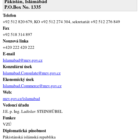
Pákistán, Islámábád
P.O.Box No. 1335
Telefon
+92 512 820 679, KO +92 512 274 304, sekretariát +92 512 276 849
Fax
+92 518 314 897
Nouzová linka
+420 222 420 222
E-mail
Islamabad@mzv.gov.cz
Konzulární úsek
Islamabad.Consulate@mzv.gov.cz
Ekonomický úsek
Islamabad.Commerce@mzv.gov.cz
Web:
mzv.gov.cz/islamabad
Vedoucí úřadu
J.E. p. Ing. Ladislav STEINHÜBEL
Funkce
VZÚ
Diplomatická působnost
Pákistánská islámská republika