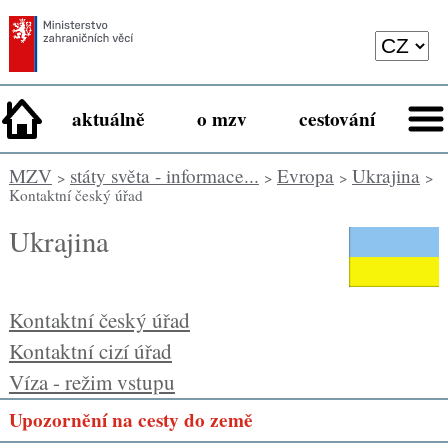
aktuálně
o mzv
cestování
MZV
státy světa - informace...
Evropa
Ukrajina
>
>
>
>
Kontaktní český úřad
Ukrajina
Kontaktní český úřad
Kontaktní cizí úřad
Víza - režim vstupu
Upozornění na cesty do země