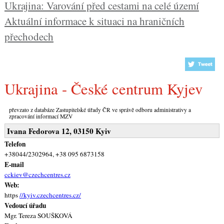
Ukrajina: Varování před cestami na celé území
Aktuální informace k situaci na hraničních
přechodech
Ukrajina - České centrum Kyjev
převzato z databáze Zastupitelské úřady ČR ve správě odboru administrativy a
zpracování informací MZV
Ivana Fedorova 12, 03150 Kyiv
Telefon
+38044/2302964, +38 095 6873158
E-mail
cckiev@czechcentres.cz
Web:
https
//kyiv.czechcentres.cz/
Vedoucí úřadu
Mgr. Tereza SOUŠKOVÁ