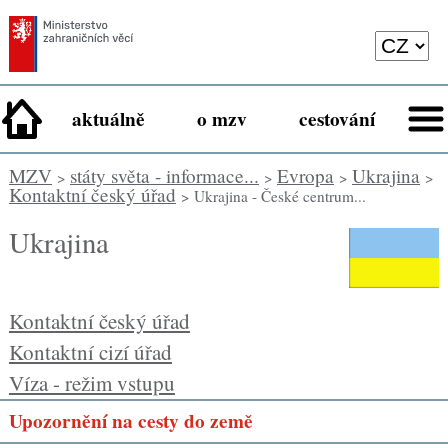
aktuálně
o mzv
cestování
MZV
státy světa - informace...
Evropa
Ukrajina
>
>
>
>
Kontaktní český úřad
> Ukrajina - České centrum...
Ukrajina
Kontaktní český úřad
Kontaktní cizí úřad
Víza - režim vstupu
Upozornění na cesty do země