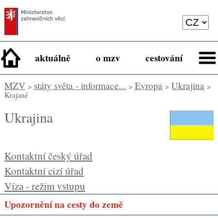
aktuálně
o mzv
cestování
MZV
státy světa - informace...
Evropa
Ukrajina
>
>
>
>
Krajané
Ukrajina
Kontaktní český úřad
Kontaktní cizí úřad
Víza - režim vstupu
Upozornění na cesty do země