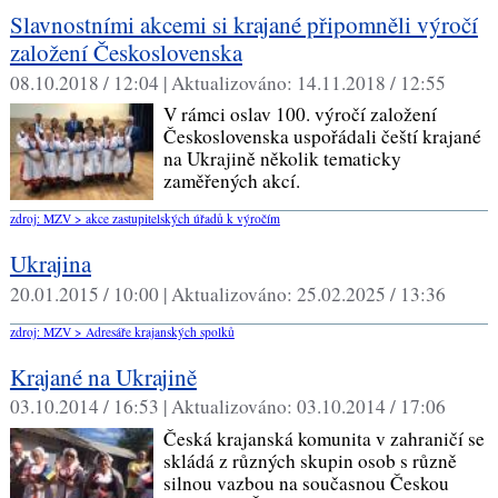
Slavnostními akcemi si krajané připomněli výročí
založení Československa
08.10.2018 / 12:04 |
Aktualizováno:
14.11.2018 / 12:55
V rámci oslav 100. výročí založení
Československa uspořádali čeští krajané
na Ukrajině několik tematicky
zaměřených akcí.
zdroj: MZV > akce zastupitelských úřadů k výročím
Ukrajina
20.01.2015 / 10:00 |
Aktualizováno:
25.02.2025 / 13:36
zdroj: MZV > Adresáře krajanských spolků
Krajané na Ukrajině
03.10.2014 / 16:53 |
Aktualizováno:
03.10.2014 / 17:06
Česká krajanská komunita v zahraničí se
skládá z různých skupin osob s různě
silnou vazbou na současnou Českou