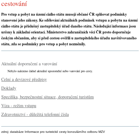
cestování
Pro vstup a pobyt na území cizího státu musejí občané ČR splňovat podmínky
stanovené jeho zákony. Ke sdělování aktuálních podmínek vstupu a pobytu na území
cizího státu je příslušný zastupitelský úřad daného státu. Následující informace jsou
určeny k základní orientaci. Ministerstvo zahraničních věcí ČR proto doporučuje
českým občanům, aby si před cestou ověřili u zastupitelského úřadu navštěvovaného
státu, zda se podmínky pro vstup a pobyt nezměnily.
Aktuální doporučení a varování
Nebylo nalezeno žádné aktuální upozornění nebo varování pro cesty.
Celní a devizové předpisy
Doklady
Specifika, bezpečnostní situace, doporučení turistům
Víza - režim vstupu
Zdravotnictví - důležitá telefonní čísla
zdroj: databáze Informace pro turistické cesty konzulárního odboru MZV