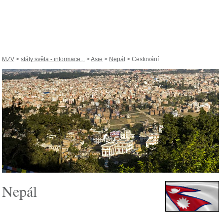
MZV
>
státy světa - informace...
>
Asie
>
Nepál
> Cestování
Nepál