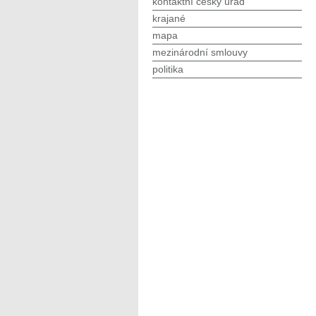
kontaktní český úřad
krajané
mapa
mezinárodní smlouvy
politika