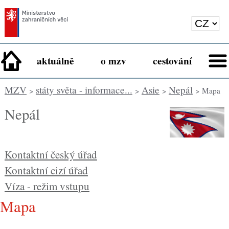
aktuálně
o mzv
cestování
MZV
státy světa - informace...
Asie
Nepál
>
>
>
> Mapa
Nepál
Kontaktní český úřad
Kontaktní cizí úřad
Víza - režim vstupu
Mapa