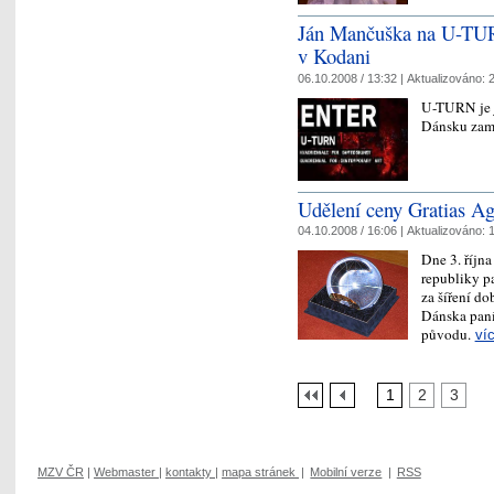
Ján Mančuška na U-TUR
v Kodani
06.10.2008 / 13:32 |
Aktualizováno:
2
U-TURN je j
Dánsku zam
Udělení ceny Gratias Ag
04.10.2008 / 16:06 |
Aktualizováno:
1
Dne 3. října
republiky p
za šíření d
Dánska paní
původu.
ví
1
2
3
MZV ČR
|
Webmaster
|
kontakty
|
mapa stránek
|
Mobilní verze
|
RSS