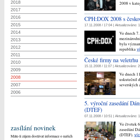
2018
2008 v kate
2017
CPH:DOX 2008 s českou
2016
2015
17.11.2008 / 17:04 |
Aktualizováno:
1
2014
Ve dnech 7.
mezinárodní
2013
byla význam
2012
republika
v
2011
České firmy na veletrh
2010
15.11.2008 / 11:07 |
Aktualizováno:
2
2009
Ve dnech 11
2008
uskutečnil 
severských
2007
2006
5. výroční zasedání Dán
(DTEF)
07.11.2008 / 10:51 |
Aktualizováno:
1
Ve čtvrtek 6
zasílání novinek
zasedání Dá
(DTEF).
ví
Máte-li zájem dostávat informace o našich