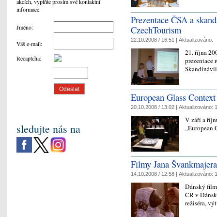
akcích, vyplňte prosím své kontaktní
informace.
Prezentace ČSA a skand
Jméno
:
CzechTourism
22.10.2008 / 16:51 |
Aktualizováno:
Váš e-mail
:
21. října 20
Recaptcha
:
prezentace 
Skandinávi
European Glass Context
20.10.2008 / 13:02 |
Aktualizováno:
1
V září a ří
sledujte nás na
„European 
Filmy Jana Švankmajera
14.10.2008 / 12:58 |
Aktualizováno:
1
Dánský film
ČR v Dánsku
režiséra, v