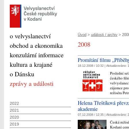
o velvyslanectví
Úvod
>
události / archiv
> 200
2008
obchod a ekonomika
konzulární informace
Promítání filmu „Příběhy
kultura a krajané
18.12.2008 / 10:32 |
Aktualizováno:
1
o Dánsku
Poslední set
českého fil
zprávy a události
velvyslanect
zájemce pro
režiséra Pet
Helena Třeštíková převz
2022
akademie
2021
07.12.2008 / 12:35 |
Aktualizováno:
2
2020
Česká režisé
2019
Kodani cenu